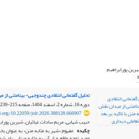
رین پورابراهیم
1
تحلیل گفتمانی انتقادی چندوجهی- بینامتنی از می
دوره 16، شماره 2، اسفند 1404، صفحه
215-239
oi.org/10.22059/jolr.2026.388128.666907
حبیب شهابی، مریم سادات غیاثیان، شیرین پوراب
چکیده
مفهوم «شهر به مثابه متن» به عنوان بخ
مورد توجه واقع و از آن به مثابه مبنایی یاد ش