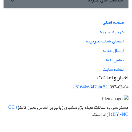
سیاست های نشریه
ابزارهای آموزشی تطبیقی، توان‌بخشی شناختی و سامانه‌های
پردازش زبان طبیعی مبتنی بر الگوهای حافظه انسانی فراهم
می‌کند.
صفحه اصلی
درباره نشریه
اعضای هیات تحریریه
ارسال مقاله
تماس با ما
نقشه سایت
اخبار و اعلانات
e6164b6347abc5f
1397-02-04
دسترسی به مقالات مجله پژوهشهای زبانی بر اساس مجوز کامنز
( CC
BY-NC)
آزاد است.