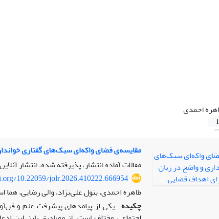
هره احمدی
1
مقایسه‌ی فضای واکه‌ای سبک‌های گفتاری خواندا
مقالات آماده انتشار، پذیرفته شده، انتشار آنلاین
oi.org/10.22059/jolr.2026.410222.666954
طاهره احمدی، بتول علی‌نژاد، والی رضایی، هما 
چکیده
یکی از پیامدهای پیشرفت علم و فن‌آور
اجتماعی مختلف است. از مصادیق بارز این ادعا