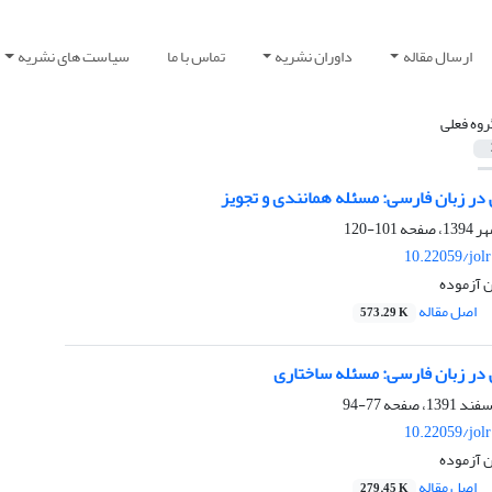
ارسال مقاله
داوران نشریه
تماس با ما
سیاست های نشریه
روه فعلی
در زبان فارسی: مسئله همانندی و تجویز
101-120
10.22059/jol
ن آزموده
اصل مقاله
573.29 K
در زبان فارسی: مسئله ساختاری
77-94
10.22059/jol
ن آزموده
اصل مقاله
279.45 K