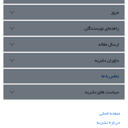
پراکندگی شنیداری مطابقت دارد. همانگونه که این دیدگاه پیش­
مرور
بینی می­کند تغییرات کیفیت واکه­ها در زبان فارسی محدود به
جایگاه اولیه واکه­ها در فضای واکه­ای است. بر این اساس، زبان
فارسی به لحاظ رده شناسی الگوی واجی تکیه واژگانی جزء زبان­هایی
راهنمای نویسندگان
است که در آنها فرایند کاهش واکه­ای وجود ندارد.
ارسال مقاله
داوران نشریه
تماس با ما
سیاست های نشریه
صفحه اصلی
درباره نشریه