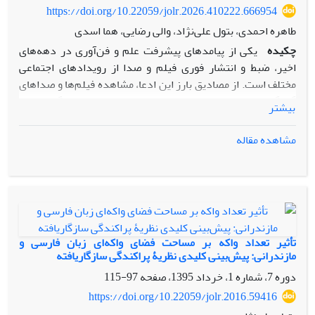
https://doi.org/10.22059/jolr.2026.410222.666954
طاهره احمدی، بتول علی‌نژاد، والی رضایی، هما اسدی
چکیده
یکی از پیامدهای پیشرفت علم و فن‌آوری در دهه‌های
اخیر، ضبط و انتشار فوری فیلم و صدا از رویدادهای اجتماعی
مختلف است. از مصادیق بارز این ادعا، مشاهده فیلم‌ها و صداهای
گوناگون از صحنه‌های جرم و جنایت در رسانه‌ها است. گاهی صدا
بیشتر
تنها سرنخ به جا مانده از مجرمین در صحنه‌های جرم است. این امر
کارشناسان علوم قضا را بر آن داشته است تا درصدد تحلیل دقیق
مشاهده مقاله
و علمی صدا به منظور تعیین هویت گوینده و تأیید یا رد فرضیه‌های
خود برآیند. در آواشناسی قضایی، توجه به ویژگی‌های
صوت‌شناختی واکه‌ها در نمودهای مختلف زبان گفتاری مانند
لهجه‌ها، سبک‌ها و غیره اهمیت بسیاری دارد. در این پژوهش،
فضای واکه‌ای دو سبک گفتاری خوانداری و واضح در زبان فارسی
در چهارچوب آواشناسی صوت‌شناختی بررسی و مقایسه شده
تأثیر تعداد واکه بر مساحت فضای واکه‌ا‌‌ی زبان فارسی و
است. هدف اصلی، تحلیل تفاوت‌های صوت‌شناختی این دو سبک
مازندرانی: پیش‌بینی کلیدی نظریۀ پراکندگی سازگاریافته
برای استفاده در کاربردهای قضایی مانند تشخیص هویت گوینده،
دوره 7، شماره 1، خرداد 1395، صفحه
97-115
بازسازی گفتار، یا تحلیل‌های جنایی است. نوع پژوهش، توصیفی-
https://doi.org/10.22059/jolr.2016.59416
تحلیلی است و داده‌ها با استفاده از تحلیل بسامدهای سازه‌ای اول