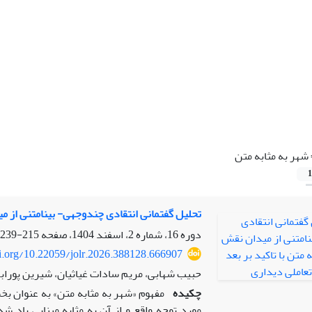
شهر به مثابه متن
1
تحلیل گفتمانی انتقادی چندوجهی- بینامتنی از می
دوره 16، شماره 2، اسفند 1404، صفحه
215-239
oi.org/10.22059/jolr.2026.388128.666907
حبیب شهابی، مریم سادات غیاثیان، شیرین پوراب
چکیده
مفهوم «شهر به مثابه متن» به عنوان بخ
مورد توجه واقع و از آن به مثابه مبنایی یاد ش