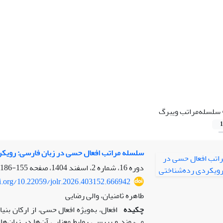
سلسله‌مراتب ویبرگ
1
سلسله مراتب افعال حسی در زبان فارسی: رویکر
دوره 16، شماره 2، اسفند 1404، صفحه
155-186
oi.org/10.22059/jolr.2026.403152.666942
طاهره ثامنیان، والی رضایی
چکیده
افعال، به‌ویژه افعال حسی، از ارکان بنیا
می‌روند و بررسی روابط معنایی آن‌ها در زبان