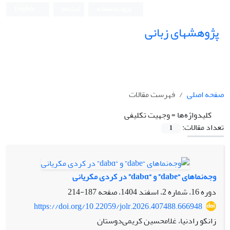
ورود به سامانه
ثبت نام
English
پژوهشهای زبانی
صفحه اصلی
فهرست مقالات
کلیدواژه‌ها =
وجهیت تکلیفی
تعداد مقالات:
1
وجه‌نماهای “dabe” و “dabɑ” در کردی مکریانی
دوره 16، شماره 2، اسفند 1404، صفحه
187-214
https://doi.org/10.22059/jolr.2026.407488.666948
زانکو رادنیا، غلامحسین کریمی‌دوستان