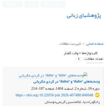
ورود به سامانه
ثبت نام
English
پژوهشهای زبانی
صفحه اصلی
فهرست مقالات
کلیدواژه‌ها =
وقت گفتار
تعداد مقالات:
1
وجه‌نماهای “dabe” و “dabɑ” در کردی مکریانی
دوره 16، شماره 2، اسفند 1404، صفحه
187-214
https://doi.org/10.22059/jolr.2026.407488.666948
زانکو رادنیا، غلامحسین کریمی‌دوستان