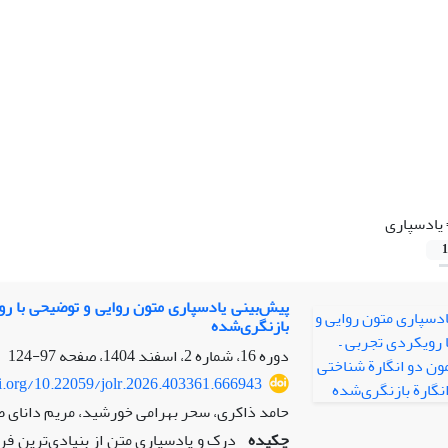
یادسپاری
1
پیش‌بینی یادسپاری متون روایی و توضیحی با روی
بازنگری‌شده
دوره 16، شماره 2، اسفند 1404، صفحه
97-124
oi.org/10.22059/jolr.2026.403361.666943
حامد ذاکری، سحر بهرامی خورشید، مریم دانای 
چکیده
درک و یادسپاری متن از بنیادی‌ترین فر