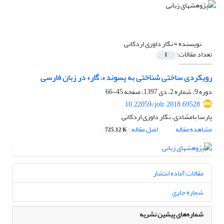
نویسنده =
نگار داوری اردکانی
تعداد مقالات:
1
رویکردی ساختی شناختی به پسوند «– گار» در زبان فارسی
دوره 9، شماره 2، دی 1397، صفحه
45-66
10.22059/jolr.2018.69528
پارسا بامشادی، نگار داوری اردکانی
مشاهده مقاله
اصل مقاله
725.12 K
مقالات آماده انتشار
شماره جاری
شماره‌های پیشین نشریه