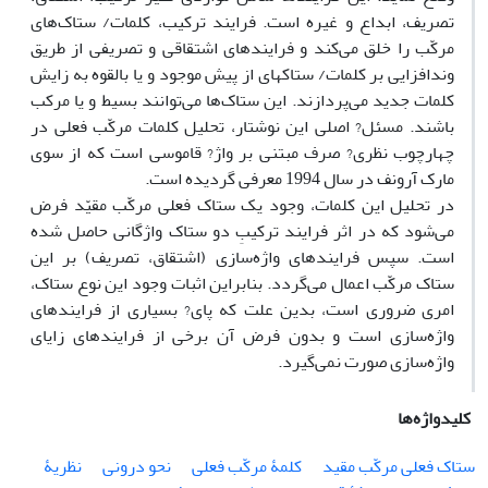
تصریف، ابداع و غیره است. فرایند ترکیب، کلمات/ ستاک‌های
مرکّب را خلق می‌کند و فرایند‌های اشتقاقی و تصریفی از طریق
وندافزایی بر کلمات/ ستاکهای از پیش موجود و یا بالقوه به زایش
کلمات جدید می‌پردازند. این ستاک‌ها می‌توانند بسیط و یا مرکب
باشند. مسئل? اصلی این نوشتار، تحلیل کلمات مرکّب فعلی در
چهارچوب نظری? صرف مبتنی بر واژ? قاموسی است که از سوی
مارک آرونف در سال 1994 معرفی گردیده است.
در تحلیل این کلمات، وجود یک ستاک فعلی مرکّب مقیّد فرض
می‌شود که در اثر فرایند ترکیبِ دو ستاک واژگانی حاصل ‌شده
است. سپس فرایندهای واژه‌سازی (اشتقاق، تصریف) بر این
ستاک مرکّب اعمال می‌گردد. بنابراین اثبات وجود این نوع ستاک،
امری ضروری است، بدین علت که پای? بسیاری از فرایندهای
واژه‌سازی است و بدون فرض آن برخی از فرایندهای زایای
واژه‌سازی صورت نمی‌گیرد.
کلیدواژه‌ها
ستاک فعلی مرکّب مقید
کلمۀ مرکّب فعلی
نحو درونی
نظریۀ