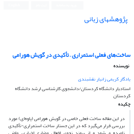
ورود به سامانه
ثبت نام
English
پژوهشهای زبانی
ساخت‌های فعلی استمراری – تأکیدی در گویش هورامی
نویسنده
یادگار کریمی زانیار نقشبندی
استادیار دانشگاه کردستان/دانشجوی کارشناسی ارشد دانشگاه
کردستان
چکیده
در این مقاله ساخت فعلی خاصی در گویش هورامی (پاوه‌ای) مورد
بررسی قرار می‌گیرد که در این جستار ساخت استمراری-تأکیدی
نامیده می‌شود و از پیوند نحوی افعال مضارع اخباری، ماضی