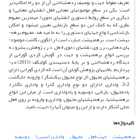
تعریف مقولۀ جهت و توصیف رده­شناختی آن از دو راه امکان­پذیر
است: یکی در سطح موضوع­های معنایی فعل (نقش­های معنایی) و
دیگری در سطح روابط دستوری (نقش­های نحوی). مهم­ترین مفهوم
نظری که به کمک این دو سطحِ بازنمایی تعیین می­شود و امکان
بازشناسی انواع جهت­های دستوری را به ما می­دهد، مفهوم برهم­
نهشت است. برهم­نهشت عبارت است از الگوی نگاشت موضوع­
های معنایی بر روی نقش­های نحوی فعل. در پژوهش پیش­رو به
بررسی انواع برهم­نهشت­ و جهت در گویش کردی گورانی از
دیدگاه رده­شناختی و بر پایۀ دسته­بندی کولیکف (2011) می­
پردازیم. یافته­های پژوهش گویای آن است که کردی گورانی دارای
برهم­نهشت­های مجهول (از نوع مجهول بی­کنشگر)، وارونه، جایگشت
3/2، واداری (دارای دو نوع واداری گذرا و واداری ناگذر)،
پادمجهول، بازتابی، دوسویه و پادواداری است. از میان این انواع
برهم­نهشت­ها، برهم­نهشت­های مجهول، واداری و وارونه بر روی فعل
تجلی آشکار دارند و از این رو می­توان آنها را «جهت» نامید.
کلیدواژه‌ها
برهم‌نهشت
جهت فعل
مجهول
واداری (سببی)
دوسویه