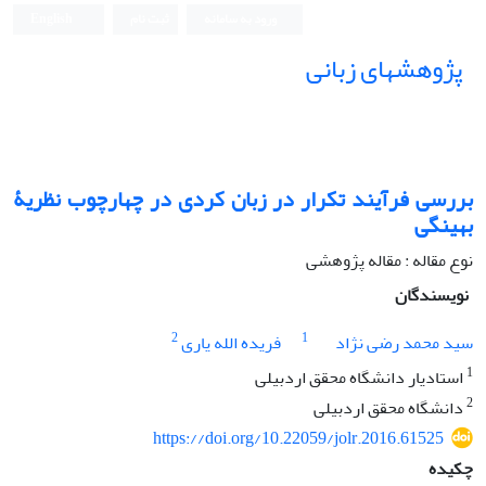
ورود به سامانه
ثبت نام
English
پژوهشهای زبانی
بررسی فرآیند تکرار در زبان کردی در چهارچوب نظریۀ
بهینگی
نوع مقاله : مقاله پژوهشی
نویسندگان
2
1
سید محمد رضی نژاد
فریده الله یاری
1
استادیار دانشگاه محقق اردبیلی
2
دانشگاه محقق اردبیلی
https://doi.org/10.22059/jolr.2016.61525
چکیده