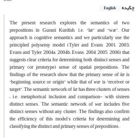
چکیده
English
The present research explores the semantics of two
prepositions in Gurani Kurdish, i.e. “læ” and “wæ”. Our
approach is cognitive semantics and we particularly use the
principled polysemy model (Tyler and Evans, 2001, 2003;
Evans and Tyler, 2004a, 2004b; Evans, 2004, 2005, 2006) that
suggests clear criteria for determining both distinct senses and
primary (or prototype) sense of spatial prepositions. The
findings of the research show that the primary sense of
læ
is
“beginning, source or origin” while that of
wæ
is “receiver or
target”. The semantic network of
læ
has three clusters of senses
– i.e. metaphorical, inclusion and comparison- with sixteen
distinct senses. The semantic network of
wæ
includes five
distinct senses without any cluster. The findings also confirm
the efficiency of this model’s criteria for determining and
classifying the distinct and primary senses of prepositions.