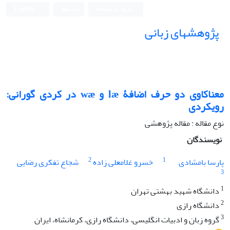
ورود به سامانه
ثبت نام
English
پژوهشهای زبانی
معناکاوی دو حرف اضافۀ læ و wæ در کردی گورانی:
رویکردی
نوع مقاله : مقاله پژوهشی
نویسندگان
2
1
پارسا بامشادی
خسرو غلامعلی زاده
شجاع تفکری رضایی
3
1
دانشگاه شهید بهشتی تهران
2
دانشگاه رازی
3
گروه زبان و ادبیات انگلیسی، دانشگاه رازی، کرمانشاه، ایران