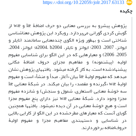
https://doi.org/10.22059/jolr.2017.63133
چکیده
پژوهش پیش­رو به بررسی معنایی دو حرف اضافۀ læ و wæ از
گویش کردی گورانی می‌پردازد. رویکرد این پژوهش معناشناسی
شناختی است و به­طور ویژه الگوی چندمعنایی سامان­مند (تایلر و
ایوانز، 2007، 2003؛ ایوانز و تایلر، a2004، b2004؛ ایوانز، 2004،
2005، 2006) و معیارهایی که در این الگو برای شناسایی مفهوم
اولیه (پیش­نمونه) و مفاهیم مجزای حروف اضافۀ مکانی
پیشنهادشده است، به کار گرفته می­شود. یافته­های پژوهش نشان
می­دهد که مفهوم اولیۀ læ بیان «آغاز، مبدأ و منشأ» است و مفهوم
اولیۀ wæ «گیرنده و مقصد» را بیان می­کند. در شبکۀ معنایی læ
سه خوشۀ معنایی (استعاری، شمول و سنجش) و شانزده مفهوم
مجزا وجود دارد. شبکۀ معنایی wæ نیز دارای پنج مفهوم مجزا
است و هیچ خوشۀ معنایی در آن دیده نمی­شود. یافته­ها همچنین
گویای آنست که معیارهای مطرح­شده در این الگو از کارایی بالایی
در شناسایی و دسته­بندی مفاهیم مجزا و مفهوم اولیۀ
حروف‌اضافه برخوردارند.