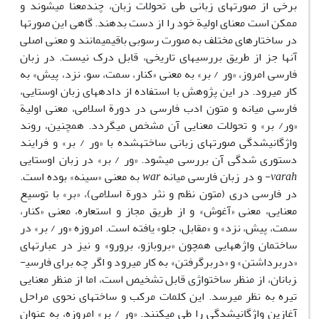
برخی از صورت­های زبانی طی تحولات زبان، چندمعنا می­شوند و
ممکن است معنای اولیة خود را از دست بدهند. گاهی این صورت­ها
در ساختار­های مختلف به صورت رسوبی باقی­می­مانند و معنی اصلی
آنها جز از طریق بررسی­های تاریخی، قابل درک نیست. در زبان
فارسی امروز، «ور / بر» به معنی «کنار، سمت، سو، نزد، پیش» به
کار می­رود. در این پژوهش با استفاده از داده­های زبان اوستایی،
فارسی میانه و متون ادب فارسی در دورة اسلامی، معنی اولیة
«ور/ بر» و تحولات معنایی آن مشخص می­گردد. همچنین، روند
واژگانی­شدگی صورت­های زبانی ساخته­شده با «ور / بر» و فرایند
دستوری شدگی آن بررسی می­شود. «ور / بر» در زبان اوستایی
varah
- و در زبان فارسی میانه
war
به معنی «سینه» بوده است.
در فارسی دری (متون نظم و نثر دورة اسلامی)، «بر» با توسیع
معنایی، معنی «آغوش» و از طریق مجاز و استعاره، معنی «کنار،
سمت، پیش، نزد» و «مقابل، جلو» یافته است. امروزه «ور / بر» در
ساختمان واژه­هایی همچون «بروبازو، برورو» و نیز در عبارت­های
«دربرداشتن» و «دربرگرفتن» به کار می­رود و اگر چه برای فارسی­
زبانان، از منظر ساختواژی قابل تشخیص است، اما از منظر معنایی
تیره به نظر می­رسد. این کلمات مرکب و ساخت­های نحوی مراحل
آغازین واژگانی­شدگی را طی می­کنند. «ور / بر» امروزه، به عنوان