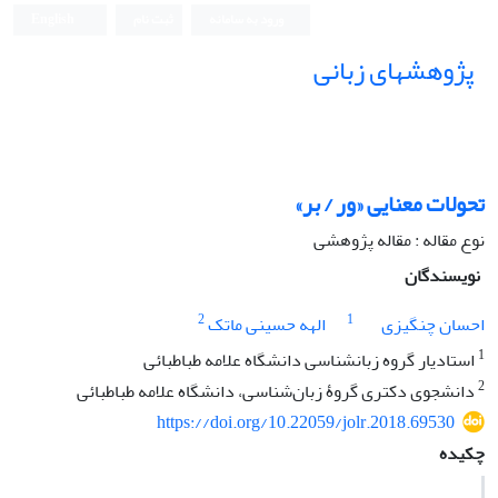
ورود به سامانه
ثبت نام
English
پژوهشهای زبانی
تحولات معنایی «ور / بر»
نوع مقاله : مقاله پژوهشی
نویسندگان
2
1
احسان چنگیزی
الهه حسینی ماتک
1
استادیار گروه زبانشناسی دانشگاه علامه طباطبائی
2
دانشجوی دکتری گروۀ زبان‌شناسی، دانشگاه علامه طباطبائی
https://doi.org/10.22059/jolr.2018.69530
چکیده