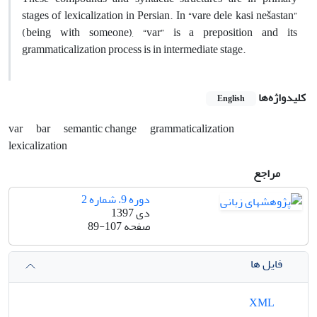
stages of lexicalization in Persian. In “vare dele kasi nešastan”
(being with someone), “var” is a preposition and its
grammaticalization process is in intermediate stage.
کلیدواژه‌ها
English
var
bar
semantic change
grammaticalization
lexicalization
مراجع
دوره 9، شماره 2
دی 1397
صفحه
89-107
فایل ها
XML