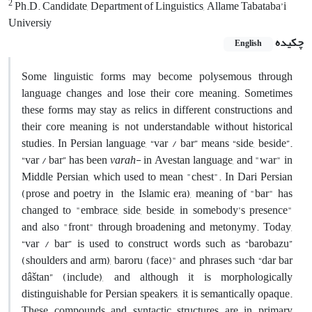
2
Ph.D. Candidate, Department of Linguistics, Allame Tabataba’i
Universiy
چکیده
English
Some linguistic forms may become polysemous through
language changes and lose their core meaning. Sometimes
these forms may stay as relics in different constructions and
their core meaning is not understandable without historical
studies. In Persian language, “var / bar” means “side, beside”.
“var / bar” has been
varah
- in Avestan language, and "war" in
Middle Persian, which used to mean "chest". In Dari Persian
(prose and poetry in the Islamic era), meaning of "bar" has
changed to "embrace, side, beside, in somebody’s presence"
and also "front" through broadening and metonymy. Today,
“var / bar” is used to construct words such as “barobazu”
(shoulders and arm), baroru (face)" and phrases such “dar bar
dâštan” (include), and although it is morphologically
distinguishable for Persian speakers, it is semantically opaque.
These compounds and syntactic structures are in primary