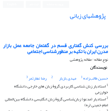
ورود به سامانه
ثبت نام
English
پژوهشهای زبانی
بررسی کنش گفتاری قسم در گفتمان جامعه عمل بازار
مدرن ایران با تکیه بر منظورشناسی اجتماعی
نوع مقاله : مقاله پژوهشی
نویسندگان
3
2
1
حسین طالب‌زاده
مهدی بازیار
رضا غفارثمر
1
استادیار زبان شناسی کاربردی گروۀ زبان های خارجی دانشگاه
خوارزمی
2
استادیار (مدعو) زبان‌شناسی گروۀ زبان انگلیسی دانشگاه بین‌المللی
امام خمینی (ره)
3