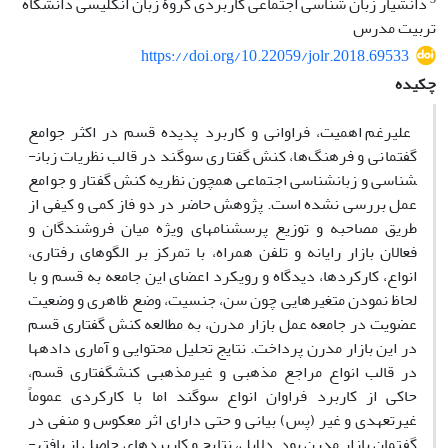
دانشیار زبان شناسی اجتماعی کاربردی گروۀ زبان انگلیسی دانشگاه
تربیت مدرس
https://doi.org/10.22059/jolr.2018.69533
چکیده
علیرغم اهمیت، فراوانی و کاربرد پدیده قسم در اکثر جوامع
گفتمانی و فرهنگ‌ها، کنش گفتاری سوگند در قالب نظریات زبان­
شناسی و زبان­شناسی اجتماعی همچون نظریه کنش گفتار و جوامع
عمل بررسی نشده است. پژوهش حاضر در دو فاز کمی و کیفی از
طریق مصاحبه و توزیع پرسشنامه­ای ویژه میان فروشندگان و
فعالان بازار رایانه و تلفن همراه، با تمرکز بر الگوهای رفتاری،
انواع، کارکردها، دیدگاه و رویکرد اعضای این جامعه به قسم و با
لحاظ نمودن متغیرهایی چون سن، جنسیت، وضع ظاهری و وضعیت
عضویت در جامعه عمل بازار مدرن، به مطالعه کنش گفتاری قسم
در این بازار مدرن پرداخت. نتایج تحلیل محتوایی و آماری داده­ها
در قالب انواع مراجع مذهبی و غیرمذهبی کنش­گفتاری قسم،
حاکی از کاربرد فراوان انواع سوگند اما با کارکردی عموماً
غیرتعهدی و غیر (پس) ­بیانی و حتی دارای اثر معکوس و منفی در
گفتمان بازار مدرن بود. دلایل، نتایج و کاربردهای حاصل از یافته­