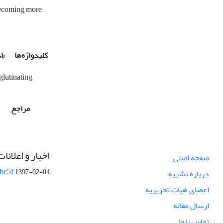
becoming more
کلیدواژه‌ها
sh
glutinating
مراجع
اخبار و اعلانات
صفحه اصلی
bc5f
1397-02-04
درباره نشریه
اعضای هیات تحریریه
ارسال مقاله
تماس با ما