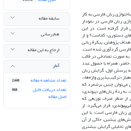
اختواژی زبان فارسی به کار
سابقه مقاله
اژی زبان فارسی در نمودار
ر (1921) ارائه‌شده، مورد تحلیل قرار گرفته است. در این
هم رسانی
‌های دستوری» کجاست؟ و از
 اهداف پژوهش، پیکرۀ زبانی
ن فارسی گردآوری شده است.
ارجاع به این مقاله
2 نوع متن گوناگون معاصر را در برمی‌گیرد و از هریک از آنان، 400 واژه به صورت تصادفی در قالب
 حاصل از پژوهش حاضر، همراه با حصول عدد
آمار
خ به پرسش اول، گرایش زبان
ار «ترکیب‌پذیری واژه‌ها»،
تعداد مشاهده مقاله
2,440
 می‌توان چنین برشمرد که
تعداد دریافت فایل
968
 به ردۀ زبان‌های «پیوندی»
اصل مقاله
 از منظر صرف توزیعی که
لی‌پیوندی»
قرار می‌گیرد. از
 زبان فارسی است؛ با این
ش‌های پیشین، حاکی از آن
‌های تحلیلی گرایش بیشتری