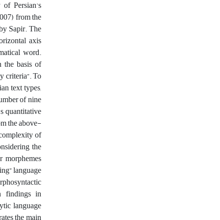
of Persian's
2007) from the
 by Sapir. The
orizontal axis
matical word.
 the basis of
y criteria”. To
an text types,
number of nine
s quantitative
rom the above-
 complexity of
onsidering the
for morphemes
ting” language
orphosyntactic
h findings in
ytic language
trates the main