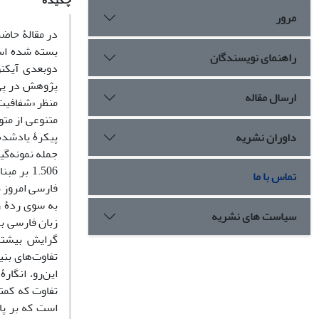
چکیده
مرور
در مقالۀ حاضر
بسته شده است
راهنمای نویسندگان
پژوهش در پی 
ارسال مقاله
منظر «شفافیت 
متنوعی از مت
داوران نشریه
1.506 ب
تماس با ما
فارسی امروز ب
به سوی ردۀ ز
سیاست های نشریه
زبان فارسی بر
گرایش بیشتر
تفاوت‌های بنی
این‌رو، انگا
تفاوت که کمت
است که بر پا