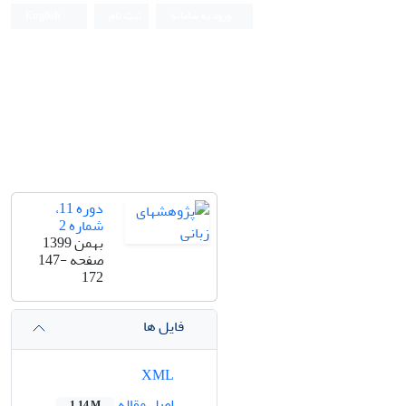
ورود به سامانه
ثبت نام
English
دوره 11،
شماره 2
بهمن 1399
صفحه
147-
172
فایل ها
XML
اصل مقاله
1.14 M