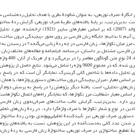
 انگارۀ «صرف توزیعی» به عنوان شالودۀ نظری با هدف تحلیل رده‌شناسی س
. بدین‌ترتیب، بر پایۀ یافته‌های نظریۀ صرف توزیعی، گرایش ردۀ ساختو
دوبعدی آیکنوالد (2007) که بر اساس معیارهای ساپی
آنیم تا بدانیم: جایگاه زبان فارسی بر روی محور «پیچیدگی درون ساخت
مرز میان تکواژها»، زبان فارسی در چه ردۀ زبانی می‌گنجد؟ در رسیدن به
ون فارسی، مشتمل بر داستان، درسنامه، فیلمنامه و مقاله‌های مختلف زبا
پیکرۀ یادشده، 4
جمله نمونه‌گیری شده، که در مجموع 9600 واژه را شامل می‌شود. نتایج
ر مبنای تحلیل داده‌ها با شاخص کمّی گرینبرگ، نمایانگر آن است که در پاس
ر اساس معیار «میزان پیچیدگی درون ساخت‌های دستوری واژه‌ها» یا همان معی
بان‌های «تحلیلی» است. یافتۀ دیگر پژوهش را در پاسخ به پرسش دوم آن
 اساس معیار «شفافیت مرز تکواژها» که نمایانگر راه‌های اتصال تکواژهاست،
ی دارد. بدین‌ترتیب، گرایش غالب ساخت‌های صرفی‌نحوی زبان فارسی
ادین در نوع و شمار تکواژها با صرف واژه‌گرا دارد، در ردۀ زبان‌های «
تحلی
رۀ دستوری صرف توزیعی نیز تأییدکنندۀ
تحلیلی‌پیوندی
بودن ردۀ ساختواژی
ر شدن عدد کمّی به‌دست‌آمده در این پژوهش، نسبت به یافته‌های پژوه
یۀ تقطیع ساختواژی در صرف توزیعی، ساختواژۀ زبان فارسی به ردۀ زبان