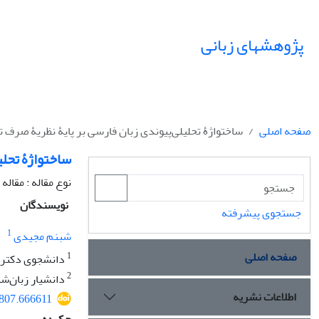
پژوهشهای زبانی
صفحه اصلی
ساختواژۀ تحلیلی‌پیوندی زبان فارسی بر پایۀ نظریۀ صرف ت
ساختواژۀ تحلی
نوع مقاله : مقال
نویسندگان
جستجوی پیشرفته
1
شبنم مجیدی
صفحه اصلی
1
دانشجوی دکتری 
2
دانشیار زبان‌شن
اطلاعات نشریه
4807.666611