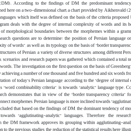
(DM). According to the findings of DM, the predominant tendency 
ined here on a two-dimensional chart; a chart provided by Aikhenvald (
nguages, which itself was defined on the basis of the criteria proposed
iagram deals with the degree of internal complexity of words and its h
y of morphological boundaries between the morphemes within a gram
earch questions are to determine: the position of Persian language on
ity of words”, as well as, its typology on the basis of “border transparenc
ructures of Persian, a variety of diverse structures, among different Persi
ks, scenarios, and research papers was gathered, which contained a total 
ords. The investigation on the first question on the basis of Greenberg’
, by achieving a number of one thousand and five hundred and six words f
tation of today’s Persian language, according to the “degree of internal
s “word combinability criteria”, is towards “analytic” language type. C
arch demonstrates that in view of the “border transparency criteria” 
onnect morphemes, Persian language is more inclined towards “agglutina
concluded that based on the findings of DM, the dominant tendency of m
 towards “agglutinating-analytic” languages. Therefore, the researc
in the DM framework approves its grouping within agglutinating-anal
to the previous studies, the reduction of the statistical results here illus