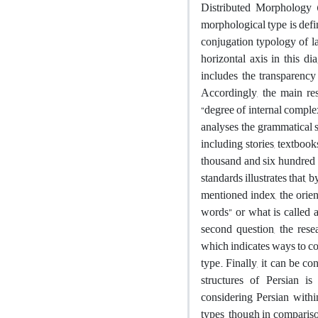
Distributed Morphology 
morphological type is def
conjugation typology of la
horizontal axis in this d
includes the transparenc
Accordingly, the main res
“degree of internal complex
analyses the grammatical st
including stories, textboo
thousand and six hundred w
standards illustrates that
mentioned index, the orien
words” or what is called a
second question, the rese
which indicates ways to c
type. Finally, it can be 
structures of Persian is
considering Persian with
types, though in comparison 