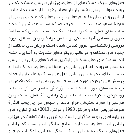
فعل‌های سبک دست ه­ای از فعل‌های زبان فارسی هستند که در
روند تحولات زبانی بخشی از بار معنایی خود را از دست داده­ اند،
از این رو در بیان مفاهیم فعلی با پیش فعل، که عنصری زبانی از
مقولۀ اسم، صفت یا عبارت حرف­ اضافه است، همنشین شده و
ساخت‌های فعل سبک را ایجاد می­کنند. ساخت‌هایی که مطالعۀ
نحوی و معنایی آنها به یکی از چالش ­برانگیزترین مسائل مورد
بررسی زبان­شناسی امروز تبدیل شده است و زبان‌های مختلف از
جنبه­ های مختلف و در قالب رویکردهای متفاوت به آنها پرداخته­
اند. ساخت‌های فعل سبک از زایاترین ساخت‌های زبانی در فارسی
به شمار می­روند. اما این زایایی در همۀ این فعل‌ها به یک اندازه
نیست. تفاوت در میزان زایایی فعل‌های سبک و علت آن ازجمله
پرسش‌های مهم در مورد این ساخت‌های زبانی است که تاکنون از
توجه محققان دور مانده است. پژوهش حاضر می­ کوشد تا با
رویکردی پیکره­ بنیاد ابتدا میزان زایایی 21 فعل سبک زبان
فارسی را مورد سنجش قرار ­دهد و سپس در چارچوب انگارۀ
صرف­ توزیعی (هله و مرنتز: 1993 و مرنتز: 2013) که از نظریه­ های
بر پایۀ اصول نو ساختگرایی است، به تبیین علت تفاوت در میزان
زایایی این فعل‌ها بپردازد. نتایج بیانگر این است که زایایی
فعل‌های سبک به میزان سبک شدگی معنایی، امکانات درج و