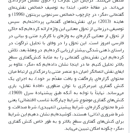
منتقل می‌کنند. گرایس این عبارات را حاوی تضمن قراردادی
می‌داند. در مقالة حاضر، ابتدا به توصیفِ خصائص نقش‌نمای
گفتمانی «مگر» در چارچوب خصائص سرنمونی برینتون (1996) و
هاینه (2013) برای نقش‌نماهای گفتمانی پرداخته‌ایم. سپس
توصیفی درزمانی از تحوّل معنایی این واژه ارائه کرده‌ایم که حاکی
از تحوّل از معنایی گزاره‌ای به واژه‌ای با کارکرد متنی و بیانی در
فارسی امروز است. این تحوّل را در وفاق با تحلیل تراگوت در
راستای ذهنی شدگی بیشتر ارزیابی کرده‌ایم. در وهلة بعد، تلاش
کرده‌ایم این نقش‌نمای گفتمانی را به مثابة کنش‌گفتاری سطح
بالاتر تحلیل کنیم. ما در اینجا نشان‌ داده‌ایم که «مگر» علاوه بر
ایفای نقش اتصالگر (میان دو عنصر متنی یا رمزگذاریِ ارتباط میان
محتوای گزاره‌ایِ پاره‌گفت و بافت مقدّم بر خود)، به اجرای یک
کنشِ گفتاریِ غیرمرکزی با توان منظوری «افادة تقابل» یاری
می‌رساند. نهایتاً با توجّه به آنکه طبق پیشنهادة سرل (1969)،
کنش‌های گفتاری موضوع شرایط چهارگانة تناسب (اقتضائی) یعنی
شرط محتوای گزاره‌ای، شرایط پیشینی (تمهیدی)، شرط صداقت، و
شرط ضروری (ذاتی) هستند، کوشیده‌‌ایم نشان دهیم این شرایط
برای کنش‌های گفتاری سطح بالاتر و به طور خاص کنش گفتاری
«مگر» چگونه امکان تبیین می‌یابد.