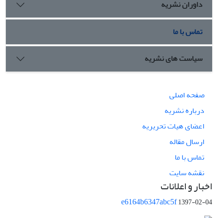
داوران نشریه
تماس با ما
سیاست های نشریه
صفحه اصلی
درباره نشریه
اعضای هیات تحریریه
ارسال مقاله
تماس با ما
نقشه سایت
اخبار و اعلانات
e6164b6347abc5f
1397-02-04