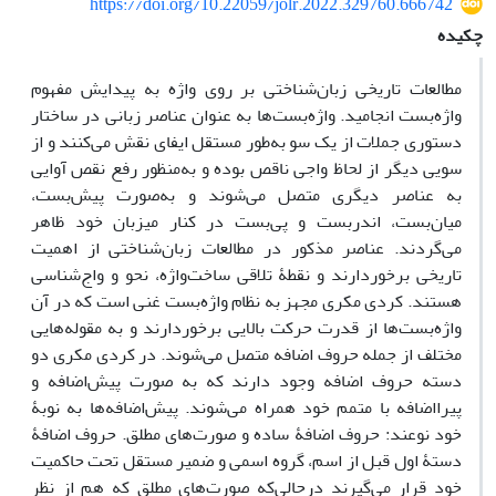
https://doi.org/10.22059/jolr.2022.329760.666742
چکیده
مطالعات تاریخی زبان‌شناختی بر روی واژه به پیدایش مفهوم
واژه‌بست انجامید‌. واژه‌بست‌ها به عنوان عناصر زبانی در ساختار
دستوری جملات از یک سو به‌طور مستقل ایفای نقش می‌کنند و از
سویی دیگر از لحاظ واجی ناقص بوده و به‌منظور رفع نقص آوایی
به عناصر دیگری متصل می‌شوند و به‌صورت پیش‌بست،
میان‌بست، اندربست و پی‌بست در کنار میزبان خود ظاهر
می‌گردند. عناصر مذکور ‌در مطالعات زبان‌شناختی از اهمیت
تاریخی برخوردارند و نقطۀ تلاقی ساخت‌واژه، نحو و واج‌شناسی
هستند. کردی مکری مجهز به نظام واژه‌بست‌ غنی است که در آن
واژه‌بست‌ها از قدرت حرکت بالایی برخوردارند و به مقوله‌هایی
مختلف از جمله حروف اضافه متصل می‌شوند. در کردی مکری دو
دسته حروف اضافه وجود دارند که به صورت پیش‌اضافه و
پیرااضافه با متمم خود همراه می‌شوند. پیش‌اضافه‌ها به نوبۀ
خود نوعند: حروف اضافۀ ساده و صورت‌های مطلق. حروف اضافۀ
دستۀ اول قبل از اسم، گروه اسمی و ضمیر مستقل تحت حاکمیت
خود قرار می‌گیرند درحالی‌که صورت‌های مطلق که هم از نظر