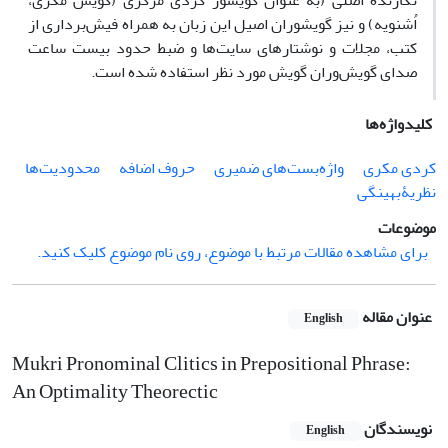
نگارندۀ اصلی (به عنوان گویشور کردی مرکزی (گویش مکری،
اُشنویه) و نیز گویشوران اصیل این زبان به همراه فیش‌برداری از
کتب، مجلات و نوشتارهای سایت‌ها و ضبط حدود بیست ساعت
صدای گویش‌وران گویش مورد نظر استفاده شده است.
کلیدواژه‌ها
کردی مکری
واژه‌بست‌های ضمیری
حروف اضافه
محدودیت‌ها
نظریۀ‌بهینگی
موضوعات
برای مشاهده مقالات مرتبط با موضوع، روی نام موضوع کلیک کنید.
عنوان مقاله
English
Mukri Pronominal Clitics in Prepositional Phrase:
An Optimality Theorectic
نویسندگان
English