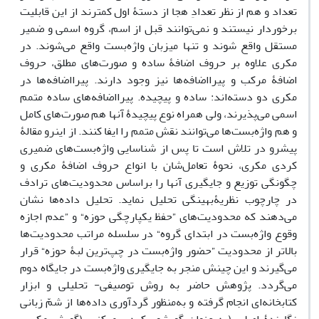
تعداد و هم از نظر تعدادِ هجا از دستۀ اول کمترند از این قابلیت
برخوردار نیستند و نمی‌توانند قبل از اسم، گروه اسمی و ضمیر
مستقل واقع شوند و تنها میزبان واژه‌بست‌ واقع می‌شوند. در
مکری علاوه بر حروف اضافۀ ساده و صورت‌های مطلق، حروف
اضافۀ مرکب و پیرا‌اضافه‌ها نیز وجود دارند. پیرا‌اضافه‌ها در
مکری دو دسته‌اند: ساده و پیچیده. پیرااضافه‌های ساده متمم
اسمی می‌پذیرند، ولی همراه نوع پیچیدۀ‌ آنها هم صورت‌های کامل
و هم واژه‌بست‌ها می‌توانند نقش متمم را ایفا کنند. از اینرو مقالۀ
پیشرو در تلاش است تا پس از شناسایی واژه‌بست‌های ضمیری
کردی مکری، نحوۀ تعامل‌شان با انواع حروف اضافۀ مکری و
چگونگی توزیع و جایگیری آنها را براساس محدودیت‌های ترادف
در چارچوب نظریۀبهینگی تحلیل نماید. تحلیل داده‌ها نشان
می‌دهند که محدودیت‌های ”حفظ یکپارچگی حوزه“ و ”عدم اجازه
وقوع واژه‌بست در ابتدای گروه“ در سلسله مراتب محدودیت‌ها
بالاتر از محدودیت‌ ”حضور واژه‌بست در چپ‌ترین لبۀ حوزه“ قرار
می‌گیرند و این چینش منجر به جایگیری واژه‌بست در جایگاه دوم
می‌گردد. پژوهش حاضر به روش توصیفی- تحلیلی و ابزار
کتابخانه‌ای انجام گرفته و به‌منظور گردآوری داده‌ها از شمّ زبانی