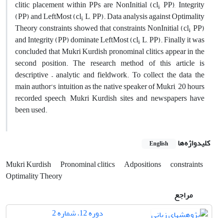
clitic placement within PPs are NonInitial (cl
, PP), Integrity
i
(PP) and LeftMost (cl
, L, PP). Data analysis against Optimality
i
Theory constraints showed that constraints NonInitial (cl
, PP)
i
and Integrity (PP) dominate LeftMost (cl
, L, PP). Finally it was
i
concluded that Mukri Kurdish pronominal clitics appear in the
second position. The research method of this article is
descriptive – analytic and fieldwork. To collect the data the
main author’s intuition as the native speaker of Mukri, 20 hours
recorded speech, Mukri Kurdish sites and newspapers have
been used.
کلیدواژه‌ها
English
Mukri Kurdish
Pronominal clitics
Adpositions
constraints
Optimality Theory
مراجع
دوره 12، شماره 2