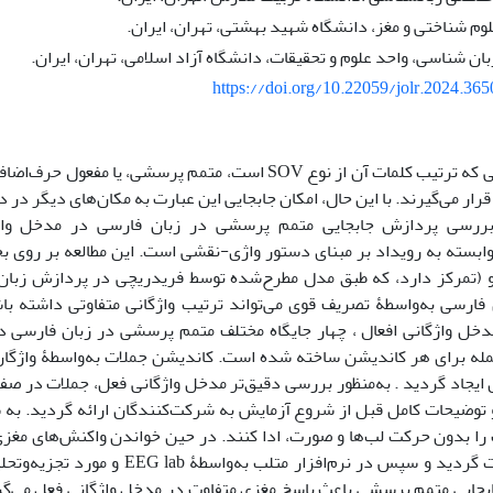
وم شناختی و مغز، دانشگاه شهید بهشتی، تهران، ایران.
بان شناسی، واحد علوم و تحقیقات، دانشگاه آزاد اسلامی، تهران، ایران.
https://doi.org/10.22059/jolr.2024.36
در زبان فارسی که ترتیب کلمات آن از نوع SOV است، متمم پرسشی، یا
 قرار می‌گیرند. با این حال، امکان جابجایی این عبارت به مکان‌های دیگر د
 بررسی پردازش جابجایی متمم پرسشی در زبان فارسی در مدخل واژگا
وابسته به رویداد بر مبنای دستور واژی-نقشی است. این مطالعه بر روی 
ن فارسی به‌واسطۀ تصریف قوی می‌تواند ترتیب واژگانی متفاوتی داشته با
ل واژگانی افعال ، چهار جایگاه مختلف متمم پرسشی در زبان فارسی د
ت و 50 جمله برای هر کاندیشن ساخته شده است. کاندیشن جملات به‌واسطۀ واژگا
ایجاد گردید . به‌منظور بررسی دقیق‌تر مدخل واژگانی فعل، جملات در صف
و توضیحات کامل قبل از شروع آزمایش به شرکت‌کنندگان ارائه گردید. به
را بدون حرکت لب‌ها و صورت، ادا کنند. در حین خواندن واکنش‌های مغز
به رویداد ثبت گردید و سپس در نرم‌افزار متل
بجایی متمم پرسشی باعث پاسخ مغزی متفاوت در مدخل واژگانی فعل می‌گ