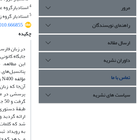
4
استادیارگروه عل
مرور
5
استادیار گروه ز
5010.666855
راهنمای نویسندگان
چکیده
ارسال مقاله
جایگاه کانونی
داوران نشریه
این مطالعه،
پتانسیل‌های 
تماس با ما
آن‌جا که زبا
پرسشی در مدخ
سیاست های نشریه
گرف
طبقۀ دستوری 
ارائه گردید 
شد که کلمات 
می‌دهد که جا