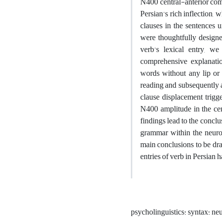
N400 central-anterior comp
Persian's rich inflection,
clauses in the sentences 
were thoughtfully designe
verb's lexical entry, w
comprehensive explanation
words without any lip or 
reading and subsequently
clause displacement trigge
N400 amplitude in the cen
findings lead to the concl
grammar within the neurop
main conclusions to be dr
entries of verb in Persian 