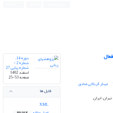
ورود به سامانه
ثبت نام
English
فعال
دوره 14،
شماره 2 -
شماره پیاپی 27
اسفند 1402
صفحه
25-53
مهناز کربلائی صادق
فایل ها
هران، ایران.
XML
اصل مقاله
884.04 K