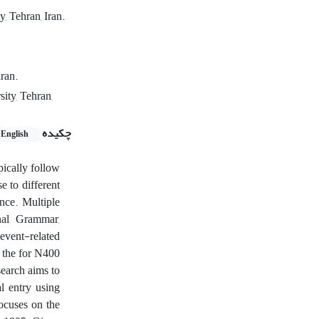
, Tehran, Iran.
iran.
ity, Tehran,
چکیده
English
pically follow
e to different
nce. Multiple
nal Grammar,
 event-related
r the for N400
earch aims to
l entry using
focuses on the