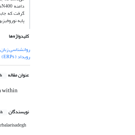
د
گرفت که جاب
پایه نوروفیزی
کلیدواژه‌ها
روانشناسی زبان 
رویداد ( ERPs)
عنوان مقاله
sh
 within
نویسندگان
sh
rbalaeisadegh