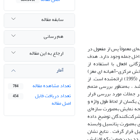
سابقه مقاله
هم رسانی
 مفعول حرف‌اضافه‌ای معمولاً پس از مفعول در
ارجاع به این مقاله
ر داخل جمله وجود دارد. هدف
نی افعال با استفاده از
آمار
بخش مرکزی-آهیانه ای مغز)
مؤلفه N400 و (تمرکز دارد، که طبق مدل مطرح‌شده توسط فریدریچی در پردازش زبان (1995) ارائه‌شده است. از
تعداد مشاهده مقاله
شد ، به‌منظور بررسی متمم
784
ر جملات مورد بررسی قرار
تعداد دریافت فایل
454
ن یکسان از لحاظ طول واژه و
اصل مقاله
حه نمایش به‌صورت سازه‌ای
 شرکت‌کنندگان توضیح داده
ی به‌صورت پتانسیل وابسته
ب به‌واسطۀ EEG lab و مورد تجزیه‌وتحلیل قرار گرفت . نتایج نشان
ردد بدین‌صورت که افزایش