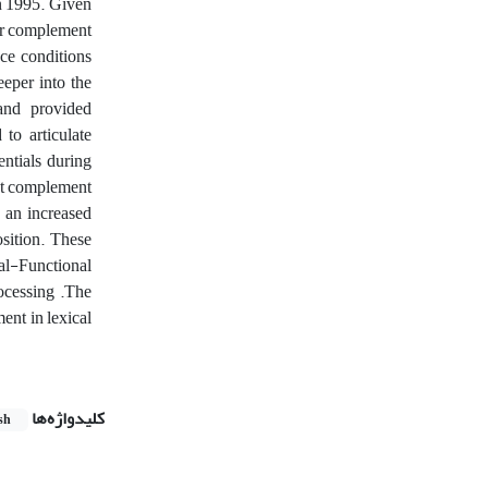
in 1995. Given
for complement
nce conditions
eper into the
 and provided
 to articulate
ntials during
at complement
y an increased
osition. These
cal-Functional
ocessing .The
ent in lexical
کلیدواژه‌ها
sh