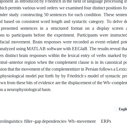
onent, as introduced by Friedrich in the field of language processing 
 which permits various word orders, we examined four distinct positions 
under study, constructing 50 sentences for each condition. These sente
d based on consistent word length and syntactic category. To delve de
e presented sentences in a structured format on a display screen
s to participants before the experiment. Participants were instructed
facial movement. Brain responses were recorded as event-related pote
 analyzed using MATLAB software with EEGlaB. The results reveal th
rs distinct brain responses within the lexical entry of verbs, marked b
tral-anterior region when the complement clause is in its canonical p
usion that the movement of the complementizer in Persian follows a Lexi
hysiological model put forth by by Friedrich's model of syntactic pr
awn from these bits of evidence are the displacement of the Wh-complem
has a neurophysiological basis.
Engli
ERPs
psycholinguistics؛ syntax؛ neurolinguistics؛ filler-gap dependencies؛ Wh-movement