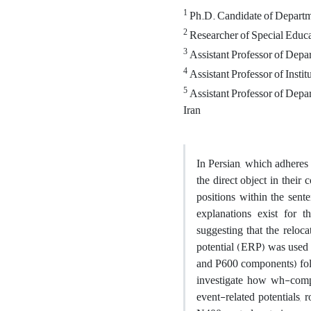
1
Ph.D. Candidate of Departmen
2
Researcher of Special Educat
3
Assistant Professor of Depar
4
Assistant Professor of Instit
5
Assistant Professor of Depar
Iran
In Persian, which adheres
the direct object in their
positions within the sent
explanations exist for 
suggesting that the reloca
potential (ERP) was used t
and P600 components) foll
investigate how wh-compl
event-related potentials, 