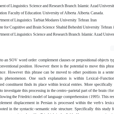
t of Linguistics, Science and Research Branch, Islamic Azad University
ion, Faculty of Education, University of Alberta, Alberta, Canada.
tment of Linguistics, Tarbiat Modares University, Tehran, Iran
ute for Cognitive and Brain Science, Shahid Beheshti University, Tehran, 
tment of Linguistics, Science and Research Branch, Islamic Azad Univers
 to an SOV word order, complement clauses or prepositional objects ty
 conventional position. However, there is the potential to move this phras
ence. However, this phrase can be moved to other positions in a sente
this phenomenon. One such explanation is within Lexical-Functio
ted constituent finds its place within lexical entries. More specifically,
o investigate this processing in the centro-parietal part of the brain (fo
owing the Friedrici model of language comprehension (1995). This res
ement displacement in Persian is processed within the verb's lexica
rooted in the syntactic-semantic role structure. Specifically, this study 