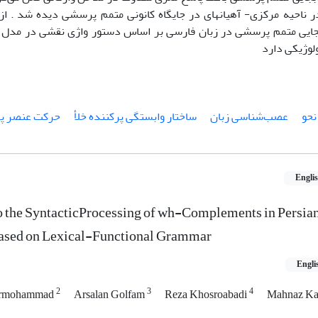
امنه N400در ناحیه مرکزی- آهیانه­ای در جایگاه کانونی متمم پرسشی دیده شد . از
جایی متمم پرسشی در زبان فارسی بر اساس دستور واژی نقشی در مدل 
ولوژیکی دارد
نحو
عصب‌شناسی زبان
ساختار وابستگی پرکننده خلأ
حرکت عنصر 
Engli
o the SyntacticProcessing of wh-Complements in Persian
 Based on Lexical-Functional Grammar
Engli
2
3
4
urmohammad
Arsalan Golfam
Reza Khosroabadi
Mahnaz Ka