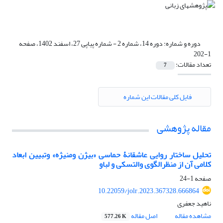
دوره و شماره:
دوره 14، شماره 2 - شماره پیاپی 27، اسفند 1402، صفحه
1-202
تعداد مقالات:
7
فایل کلی مقالات این شماره
مقاله پژوهشی
تحلیل ساختار روایی عاشقانۀ حماسی «بیژن ومنیژه» وتبیین ابعاد
کلامی آن از منظرالگوی والتسکی و لباو
صفحه
1-24
10.22059/jolr.2023.367328.666864
ناهید جعفری
مشاهده مقاله
اصل مقاله
577.26 K