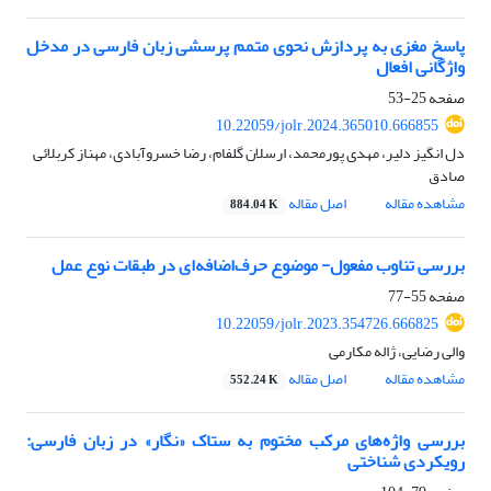
پاسخ مغزی به پردازش نحوی متمم پرسشی زبان فارسی در مدخل
واژگانی افعال
صفحه
25-53
10.22059/jolr.2024.365010.666855
دل انگیز دلیر، مهدی پورمحمد، ارسلان گلفام، رضا خسروآبادی، مهناز کربلائی
صادق
مشاهده مقاله
اصل مقاله
884.04 K
بررسی تناوب مفعول- موضوع حرف‌اضافه‌ای در طبقات نوع عمل
صفحه
55-77
10.22059/jolr.2023.354726.666825
والی رضایی، ژاله مکارمی
مشاهده مقاله
اصل مقاله
552.24 K
بررسی واژه‌های مرکب مختوم به ستاک «نگار» در زبان فارسی:
رویکردی شناختی