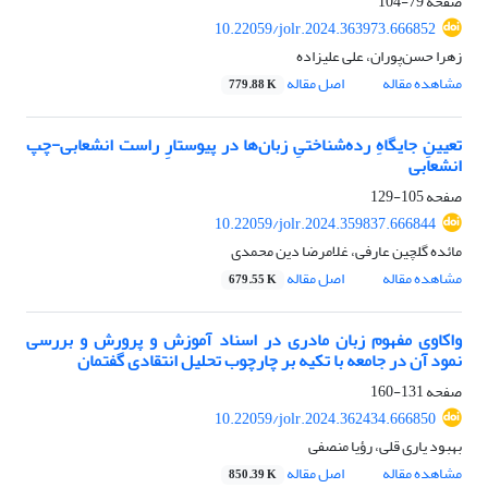
صفحه
79-104
10.22059/jolr.2024.363973.666852
زهرا حسن‌پوران، علی علیزاده
مشاهده مقاله
اصل مقاله
779.88 K
تعیینِ جایگاهِ رده‌شناختیِ زبان‌ها در پیوستارِ راست انشعابی-چپ
انشعابی
صفحه
105-129
10.22059/jolr.2024.359837.666844
مائده گلچین عارفی، غلامرضا دین محمدی
مشاهده مقاله
اصل مقاله
679.55 K
واکاوی مفهوم زبان مادری در اسناد آموزش و پرورش و بررسی
نمود آن در جامعه با تکیه بر چارچوب تحلیل انتقادی گفتمان
صفحه
131-160
10.22059/jolr.2024.362434.666850
بهبود یاری قلی، رؤیا منصفی
مشاهده مقاله
اصل مقاله
850.39 K