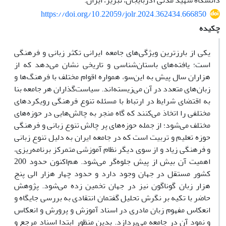
دانشگاه شهید مدنی آذربایجان، تبریز، ایران.
https://doi.org/10.22059/jolr.2024.362434.666850
چکیده
یکی از بارزترین ویژگی‌های جامعه ایرانی تکثر زبانی و فرهنگی
است؛ یافته‌های باستان‌شناسی و تاریخی نشان می‌دهد که از
هزاران سال پیش به این‌سو، همواره اقوام مختلف با فرهنگ‌ها و
زبان‌های متعدد در آن می‌زیسته‌اند. سیاست‌گذاران هر جامعه بنا
به اقتضای شرایط در ارتباط با مسئله تنوع فرهنگی رویکردهای
مختلفی را اتخاذ می‌کنند که گاه منجر به چالش‌هایی در حوزه‌های
مختلف می‌شود؛ از جمله حوزه‌های پر چالش تنوع زبانی و فرهنگی
حوزه تعلیم و تربیت است که در جامعه ایران به دلیل تنوع زبانی
و فرهنگی زیاد و از سوی دیگر نظام آموزشی متمرکز برنامه‌ریزی،
اهمیت آن بیش از پیش جلوه‌گر می‌شود. هم‌اکنون حدود 200
کشور مستقل در جهان وجود دارد و حدود چهار هزار الی پنج
هزار زبان گوناگون نیز در جهان تخمین زده می‌شود. پژوهش
حاضر با تکیه بر نگرش تحلیل گفتمان انتقادی به بررسی جایگاه و
انعکاس مفهوم زبان مادری در اسناد آموزش و پرورش و انعکاس
و نمود آن در جامعه می‌پردازد. بدین منظور ابتدا اسناد مرجع و