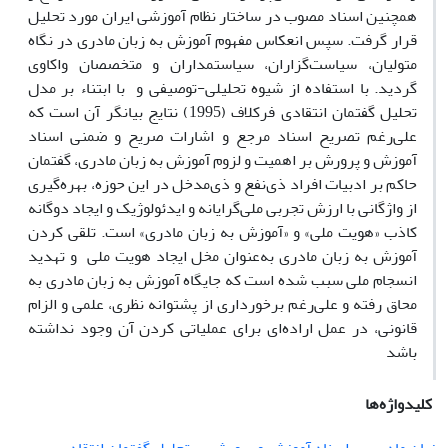
همچنین اسناد مصوب در ساختار نظام آموزشی ایران مورد تحلیل
قرار گرفت. سپس انعکاس مفهوم آموزش به زبان مادری در نگاه
متولیان، سیاست‌گزاران، سیاستمداران و متخصصان واکاوی
گردید. با استفاده از شیوه تحلیلی-توصیفی و با ابتناء بر مدل
تحلیل گفتمان انتقادی فرکلاف (1995) نتایج بیانگر آن است که
علی‌رغم تصریح اسناد مرجع و اشارات صریح و ضمنی اسناد
آموزش و پرورش بر اهمیت و لزوم آموزش به زبان مادری، گفتمان
حاکم بر ادبیات افراد ذی‌نفع و ذی‌مدخل در این حوزه، بهره‌گیری
از واژگانی با ارزش تجربی ملی‌گرایانه و ایدئولوژیک و ایجاد دوگانه
کاذب «هویت ملی» و «آموزش به زبان مادری» است. تلقی کردن
آموزش به زبان مادری به‌عنوان مخل ایجاد هویت ملی و تهدید
انسجام ملی سبب شده است که جایگاه آموزش به زبان مادری به
محاق رفته و علی‌رغم برخورداری از پشتوانه نظری، علمی و الزام
قانونی، در عمل اراده‌ای برای عملیاتی کردن آن وجود نداشته
باشد
کلیدواژه‌ها