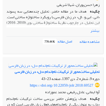
زهرا حسن‌پوران، شهلا شریفی
چکیده
هدف ما در مقاله حاضر، تحلیل چندمعناییِ سه پسوند
«انی – ایی و – ال» در زبان فارسی با رویکرد ساختواژه ساختی است.
این تحلیل، در چارچوب نظریۀ ساختواژۀ ساختی بوی (2010، 2016)
صورت می‌گیرد که ریشه در مکتب زبان‌شناسی‌شناختی و به
بیشتر
خصوص نظریۀ دستور شناختی (لانگاکر، 2008، 2009) دارد. در
رویکرد ساختواژۀ ساختی بوی (2010، 2016)، واژگان زبان به منزلۀ
اصل مقاله
مشاهده مقاله
770.44 K
«ساخت» هایی هستند که یک مؤلفه مهم در بررسی ساختواژی آنها،
معنا است. وندهای اشتقاقی زبان فارسی که شامل پسوند و
پیشوند می‌شوند و پرتعداد نیز هستند، ظرفیت خوبی برای
افزودن معانی جدید به کل ساخت‌ و ایجاد یک واژۀ مشتق دارند.
داده‌های پژوهش حاضر از فرهنگ فارسی زانسو (کشانی، 1372)
تحلیلی ساخت‌محور از ترکیبات نام‌اندام «دل» در زبان فارسی
استخراج شده‌اند. برای بررسی چندمعنایی این پسوندها، ابتدا
دوره 9، شماره 2، دی 1397، صفحه
23-43
طرح‌واره‌ها و زیر طرح‌واره‌های ساختی ناظر بر واژه‌های حاوی سه
پسوند یادشده را مشخص‌کرده، سپس شبکۀ چندمعنایی آنها را
https://doi.org/10.22059/jolr.2018.69527
ترسیم نموده‌ایم. بررسی داده‌های پژوهش نشان‌داد که واژه‌های
آوا ایمانی، عادل رفیعی، محمد عموزاده
حاوی هر یک از این سه پسوند اشتقاقی که از لحاظ معنایی با هم
چکیده
هدف پژوهش حاضر بررسی ساخت ترکیبات نام‌اندام
تفاوت و موجب چندمعنایی پسوندهای نام‌برده شده‌اند، درواقع
«دل» به عنوان یکی از نام‌اندام‌های فعال زبان فارسی است که در