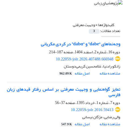
کلیدواژه‌ها =
وجهیت معرفتی
تعداد مقالات:
3
وجه‌نماهای “dabe” و “dabɑ” در کردی مکریانی
دوره 16، شماره 2، اسفند 1404، صفحه
187-214
10.22059/jolr.2026.407488.666948
زانکو رادنیا، غلامحسین کریمی‌دوستان
مشاهده مقاله
اصل مقاله
962.09 K
تمایز گواه‌نمایی و وجهیت معرفتی بر اساس رفتار قید‌های زبان
فارسی
دوره 7، شماره 1، خرداد 1395، صفحه
37-56
10.22059/jolr.2016.59413
والی رضایی، مژگان نیسانی
مشاهده مقاله
اصل مقاله
547.9 K