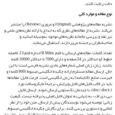
دقت رعایت کنند.
نوع مقاله و موارد کلی
نشریه مقاله‌های پژوهشی (Original) و مروری (Review) را منتشر
می‌کند. نشریه از مقاله‌های نظری که به ابداع یا ارائه نظریه‌های علمی و
نیز نقد و بررسی عالمانه نظریه‌های موجود به‌وسیله اساتید و
صاحبه‌نظران برجسته می‌پردازند، استقبال می‌نماید.
تعداد کلمات: مقاله‌های ارسالی با قلم B Mitra اندازه قلم 13، فاصله
خطوط 1و حداکثر در 24 صفحه و دارای 7000 تا حداکثر 10000 کلمه
باشند. زبان: زبان اصلی شماره‌های عادی نشریه فارسی است؛ با این
حال، ارسال مقاله مستلزم ارائه چکیده انگلیسی مبسوط (800 کلمه) و
فهرست منابع (کتابنامه) به زبان انگلیسی است. فرمت فایل: مقاله‌ها
باید در قالب فایل‌های قابل ویرایش، ترجیحاً مایکروسافت ورد
(.doc/.docx)، با چیدمان تک‌ستونی ارسال شوند. ارسال فایل
«پی.دی.اف.» به تنهایی به عنوان فایل اصلی پذیرفته نیست. کیفیت
زبانی: توصیه می‌شود نویسندگان پیش از ارسال، متن خود را از نظر
املایی و دستوری بررسی کنند. برای نگارش چکیده انگلیسی مبسوط،
به ابزارهای هوش مصنوعی و فناوری‌های مشابه اتکا نکنید؛ می‌توانید از