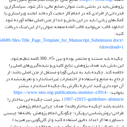
پژوهش باید در بخشی تحت عنوان «منابع مالی» ذکر شود. سپاسگزاری:
قدردانی از افرادی که در انجام کار حمایت کرده‌اند (مانند ویراستاری یا
کمک‌های زبانی) باید در این بخش و جدا از متن اصلی مقاله آورده شود.
(دانلود قالب: می‌توانید قالب آماده صفحه عنوان را از این لینک دریافت
کنید:
764689/files/Title_Page_Template_for_Manuscript_Submission.docx?
)
download=1
چکیده باید مستند و مختصر بوده و بین ۲5۰ – 300 کلمه تنظیم شود.
این بخش باید هدف پژوهش، نتایج کلیدی و نتیجه‌گیری‌های اصلی را
خلاصه کند. چکیده باید به تنهایی گویا و مستقل از متن اصلی باشد؛ از
ارجاع به منابع و استفاده از اختصارات غیراستاندارد و تعریف‌نشده در
آن خودداری کنید (دربارة نگارش یک چکیدة استاندارد بیشتر
بخوانید:
https://www.niso.org/publications/ansiniso-z3914-
1997-r2015-guidelines-abstracts
). بهتر است چکیده این ساختار را
داشته باشد (چکیده ساختاریافته): هدف: چرایی انجام پژوهش.
طراحی/روش‌شناسی/رویکرد: چگونگی انجام پژوهش. یافته‌ها: چیستی
دستاوردها (از اعداد دقیق استفاده کنید و از کلی‌گویی بپرهیزید).
ارزش/اصالت (یا نتیجه‌گیری): نوآوری و سهم مقاله در پیشبرد دانش.