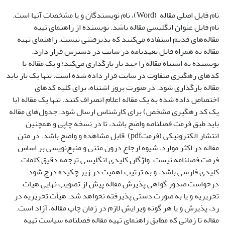
نام فایل اصلی مقاله (Word)، نام نویسندگان و یا مشخصات آنها است.
نام فایل عنوان انگلیسی مقاله باشد. نویسنده از راهنمای تهیه
مقاله‌های قدیم استفاده ‌‌می‌کنند که پذیرفتنی نیست. راهنمای تهیه
مقاله به همراه فایل تعهدنامه در سایت در دسترس قرار دارد.
نویسنده به اشتباه مقاله را چند بار بارگذاری ‌‌می‌کند؛ و یک مقاله با
کدهای رهگیری متفاوت در سایت قرار داده شده است. تنها یک بار باید
مقاله بارگذاری شود. در صورت بروز اشتباه، برای کلیه کدهای
اختصاص داده شده به یک مقاله اعلام انصراف کنند. تنها یک مقاله (با
یک کد رهگیری مشخص) برای کارشناس ارسال ‌شود. جدول‌‌های مقاله
باید طبق فرمت فصلنامه واضح باشد، تا در نسخه چاپی و همچنین
انتشار الکترونیکی (فرمتpdf) قابل مشاهده و واضح باشد. در متن
مقاله در اکثر موارد، ﺷﯿﻮه ارﺟﺎع درون ﻣﺘﻨﯽ و ﻣﻨﺒﻊ‌ﻧﻮﯾﺴﯽ ﺑﺮ اﺳﺎس
فرمت فصلنامه نیست. واژگان کلیدی انگلیسی ترجمه دقیق کلمات
کلیدی فارسی باشد، و به ترتیب اهمیت در زیر چکیده درج ‌شود.
درخواست صدور گواهی پذیرش مقاله پیش از تصویب نهایی هیات
تحریریه و یا به صورت دستی پذیرفته نخواهد شد. هیأت تحریریه در
رد، پذیرش و یا هر گونه ویرایش لازم در زمان چاپ مقاله، آزاد است.
مقاله تا زمانی که مطابق راهنمای تهیه مقاله فصلنامه سیاست تهیه