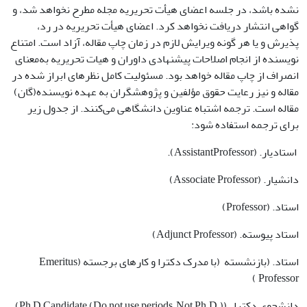
نشده باشد، در جلسه اعضای هیأت تحریریه مجله مطرح نخواهد شد، و
گواهی انتشار دریافت نخواهد کرد. اعضای هیأت تحریریه در رد،
پذیرش و یا هر گونه ویرایش لازم در زمان چاپ مقاله، آزاد است. امتناع
نویسنده از انجام اصلاحات پیشنهادی داوران و هیات تحریریه به‌معنای
انصراف از چاپ مقاله خواهد بود. مسئولیت کامل نظرهای ابراز شده در
مقاله­‌‌ و نیز رعایت حقوق مؤلفین و پژوهشگران به عهده نویسنده­(گان)
مقاله است. ترجمه اشتباه عناوین دانشگاهی می‌کنند. از جدول زیر
برای ترجمه استفاده شود:
استادیار. (AssistantProfessor).
دانشیار. (Associate Professor)
استاد. (Professor)
استاد پیوسته. (Adjunct Professor)
استاد. (بازنشسته (با مدرک دکترا و کارهای برجسته (Emeritus
Professor )
دانشجوی دکترا. (Ph D Candidate (Do not use periods, Not Ph.D.))