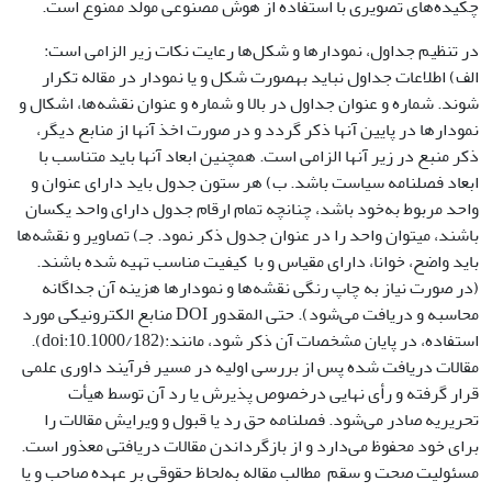
چکیده‌های تصویری با استفاده از هوش مصنوعی مولد ممنوع است.
در تنظیم جداول، نمودارها و شکل‌ها رعایت نکات زیر الزامی است:
الف­) اطلاعات جداول نباید به­صورت شکل و یا نمودار در مقاله ­تکرار
شوند. شماره و عنوان جداول در بالا و شماره و عنوان نقشه‌ها، اشکال و
نمودارها در پایین آنها ذکر گردد و در صورت اخذ آنها از منابع دیگر،
ذکر منبع در زیر آنها الزامی است. همچنین ابعاد آنها باید متناسب با
ابعاد فصلنامه سیاست باشد. ب) هر ستون جدول باید دارای عنوان و
واحد مربوط به‌خود باشد، چنانچه تمام ارقام جدول دارای واحد یکسان
باشند، می‎توان واحد را در عنوان جدول ذکر نمود. جـ) تصاویر و نقشه‌ها
باید واضح، خوانا، دارای مقیاس و با کیفیت مناسب تهیه شده باشند.
(در صورت نیاز به چاپ رنگی نقشه‌ها و نمودارها هزینه آن جداگانه
محاسبه و دریافت می‌شود). حتی المقدور DOI منابع الکترونیکی مورد
استفاده، در پایان مشخصات آن ذکر شود، مانند:(doi:10.1000/182).
مقالات دریافت ‌شده پس از بررسی اولیه در مسیر فرآیند داوری علمی
قرار گرفته و رأی نهایی درخصوص پذیرش یا رد آن توسط هیأت
تحریریه صادر می‌شود. فصلنامه حق رد یا قبول و ویرایش مقالات را
برای خود محفوظ می‌دارد و از بازگرداندن مقالات دریافتی معذور است.
مسئولیت صحت و سقم مطالب مقاله به‌لحاظ حقوقی بر عهده صاحب و یا