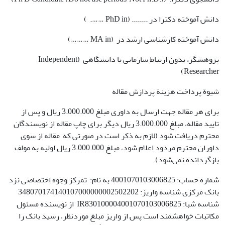
دانش آموخته دکترا در ........ (PhD in ……. )
دانش آموخته کارشناسی ارشد در (MA in ………)
پژوهشگر، بدون ارتباط سازمانی یا دانشگاهی (Independent
Researcher)
شیوة پرداخت هزینة پردازش مقاله
برای هر مقاله جهت ارسال به داوری مبلغ 3.000.000 ریال و پس از
تایید مقاله، مبلغ 3.000.000 ریال دیگر برای چاپ مقاله از نویسندگان
محترم دریافت ‌شود (لازم به ذکر است در صورتی که مقاله از سوی
داوران محترم مردود اعلام شود، مبلغ 3.000.000 ریال اولیه به مولف
بازگردانده نمی‌شود).
شماره حساب: 4001070103006825 به نام: تمرکز وجوه اختصاصی نزد
بانک مرکزی شناسه واریز: 348070174140107000000002502202
شناسه شبا: IR830100004001070103006825 از نویسنده مسئول
مکاتبات خواهشمند است پس از واریز مبلغ موردنظر، رسید بانک را