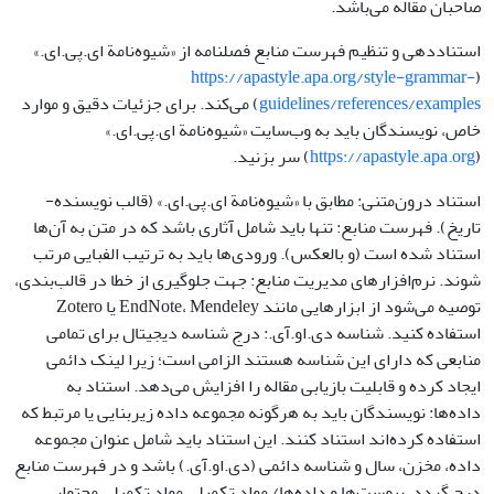
صاحبان مقاله می‌باشد.
استناددهی و تنظیم فهرست منابع فصلنامه از «شیوه‌نامة ای.پی.ای.»
https://apastyle.apa.org/style-grammar-
(
guidelines/references/examples
) می‌کند. برای جزئیات دقیق و موارد
خاص، نویسندگان باید به وب‌سایت «شیوه‌نامة ای.پی.ای.»
(
https://apastyle.apa.org
) سر بزنید.
استناد درون‌متنی: مطابق با «شیوه‌نامة ای.پی.ای.» (قالب نویسنده-
تاریخ). فهرست منابع: تنها باید شامل آثاری باشد که در متن به آن‌ها
استناد شده است (و بالعکس). ورودی‌ها باید به ترتیب الفبایی مرتب
شوند. نرم‌افزارهای مدیریت منابع: جهت جلوگیری از خطا در قالب‌بندی،
توصیه می‌شود از ابزارهایی مانند EndNote، Mendeley یا Zotero
استفاده کنید. شناسه دی.او.آی.: درج شناسه دیجیتال برای تمامی
منابعی که دارای این شناسه هستند الزامی است؛ زیرا لینک دائمی
ایجاد کرده و قابلیت بازیابی مقاله را افزایش می‌دهد. استناد به
داده‌ها: نویسندگان باید به هرگونه مجموعه داده زیربنایی یا مرتبط که
استفاده کرده‌اند استناد کنند. این استناد باید شامل عنوان مجموعه
داده، مخزن، سال و شناسه دائمی (دی.او.آی.) باشد و در فهرست منابع
درج گردد. پیوست‌ها و داده‌ها/ مواد تکمیلی مواد تکمیلی محتوایی