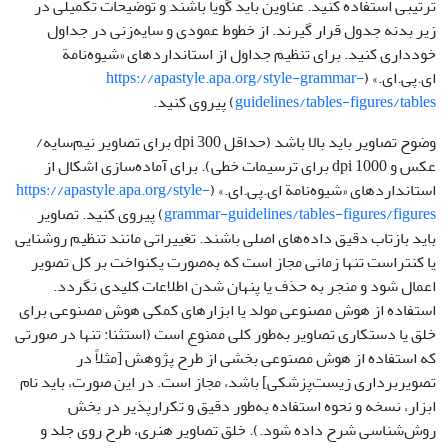
ترتیبی استفاده کنید. عناوین باید گویا باشند و توضیحات تکمیلی در
زیر بدنه جدول قرار گیرند. از خطوط عمودی و سایه‌زنی در جداول
خودداری کنید. برای تنظیم جداول از استانداردهای «شیوه‌نامة
ای.پی.ای.» (
https://apastyle.apa.org/style-grammar-
guidelines/tables-figures/tables
) پیروی کنید.
وضوح تصاویر باید بالا باشد (حداقل 300 dpi برای تصاویر نیم‌سایه/
عکس و 1000 dpi برای ترسیمات خطی). برای آماده‌سازی اشکال از
استانداردهای «شیوه‌نامة ای.پی.ای.» (
https://apastyle.apa.org/style-
grammar-guidelines/tables-figures/figures
) پیروی کنید. تصاویر
باید بازتاب دقیق داده‌های اصلی باشند. تغییراتی مانند تنظیم روشنایی
یا کنتراست تنها زمانی مجاز است که به‌صورت یکنواخت بر کل تصویر
اعمال شود و منجر به حذف یا پنهان شدن اطلاعات کلیدی نگردد.
استفاده از هوش مصنوعی مولد یا ابزارهای کمکی هوش مصنوعی برای
خلق یا دستکاری تصاویر به‌طور کلی ممنوع است (استثنا: تنها در صورتی
که استفاده از هوش مصنوعی بخشی از طرح پژوهش [مثلاً در
تصویربرداری زیست‌پزشکی] باشد، مجاز است. در این صورت، باید نام
ابزار، نسخه و نحوه استفاده به‌طور دقیق و تکرارپذیر در بخش
روش‌شناسی شرح داده شود.). خلق تصاویر هنری، طرح روی جلد و