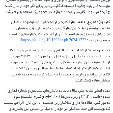
نویسندگان باید چکیدة مبسوط انگلیسی نیز برای آثار خود ارسال کنند.
چکیدة مبسوط انگلیسی باید 800 واژه در حدود یک صفحه و نیم باشد.
کلیدواژه‌ها پنج تا هفت واژه کلیدی ارائه دهید که موضوعات اصلی
مقاله را پوشش دهند. این واژگان برای نمایه‌سازی و بهینه‌سازی
موتورهای جستجو مهم هستند (دربارة انتخاب کلیدواژه‌های مناسب
بیشتر بخوانید:
https://doi.org/10.1098/rspb.2024.1222
).
نکات برجسته: ارائه این بخش الزامی نیست اما توصیه می‌شود. نکات
برجسته باید در یک فایل مجزا و قابل ویرایش، شامل ۳ تا ۵ مورد
ارسال شوند. این موارد به شکل بولت پوینتی ارائه شوند. هر مورد
نباید از ۸۵ کاراکتر (با احتساب فاصله‌ها) فراتر رود. این نکات باید
نتایج نوآورانه و روش‌های جدید را برجسته کرده و به دیده شدن
بیشتر مقاله کمک کنند.
بدنة اصلی مقاله متن مقاله باید به بخش‌های مشخص و شماره‌گذاری
شده (مانند ۱، ۲، ۳) و زیربخش‌ها (۱-۱، ۱-۱-۱ و غیره) تقسیم شود.
به‌طور کلی، مقاله‌ها دارای ساختار زیر هستند؛ با این حال، الزامی نیست
که نویسندگان حتماً ساختار اثر خود را دقیقاً بر اساس این بخش‌های