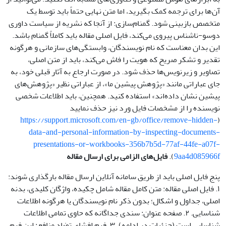
آن‌ها برای ترجمه کمک بگیرید، اما متن نهایی حتماً باید توسط یک
متخصص بازبینی شود. گمنام‌سازی: از آنجا که نشریه از سیاست داوری
دوسو-ناشناس پیروی می‌کند، فایل اصلی مقاله باید کاملاً گمنام باشد.
این بدان معناست که نام نویسندگان، وابستگی‌های سازمانی و هرگونه
تقدیر و تشکر صریح که هویت را فاش می‌کند، باید از متن اصلی،
تصاویر و زیرنویس‌ها حذف شود. در صورت ارجاع به آثار قبلی خود، به
جای عباراتی مانند «پژوهش پیشین ما»، از عباراتی نظیر «پژوهش‌های
پیشین نشان داده‌اند» استفاده کنید. همچنین، باید اطلاعات شخصی
نویسنده را از مشخصات فایل ورد نیز حذف نمایید
https://support.microsoft.com/en-gb/office/remove-hidden-
(
data-and-personal-information-by-inspecting-documents-
presentations-or-workbooks-356b7b5d-77af-44fe-a07f-
9aa4d085966f
).
فایل‌های الزامی برای ارسال مقاله
پنج فایل اصلی باید از طریق سامانه آنلاین ارسال مقاله بارگذاری شوند:
۱. فایل اصلی مقاله: متن کامل مقاله شامل چکیده، واژگان کلیدی، بدنه
اصلی، جداول و اشکال؛ بدون ذکر نام نویسندگان یا هرگونه اطلاعات
شناسایی. ۲. صفحه عنوان: سندی جداگانه که حاوی تمامی اطلاعات
شناسایی است (جزئیات در ادامه). ۳. فرم افشای تضاد منافع: این فرم