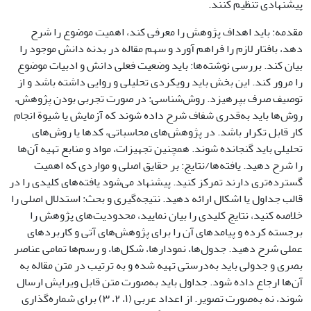
پیشنهادی تنظیم کنند.
مقدمه: باید اهداف پژوهش را معرفی کند، اهمیت موضوع را شرح
دهد، بافتار لازم را فراهم آورد و سهم مقاله در بدنه دانش موجود را
بیان کند. بررسی نوشته‌ها: باید وضعیت فعلی دانش و ادبیات موضوع
را مرور کند. این بخش باید رویکردی تحلیلی و روایی داشته باشد و از
توصیف صرف بپرهیزد. روش‌شناسی: در صورت تجربی بودن پژوهش،
روش‌ها باید به‌قدری شفاف شرح داده شوند که آزمایش یا شیوة انجام
کار قابل تکرار باشد. در پژوهش‌های محاسباتی، کدها یا روش‌های
تحلیلی باید گنجانده شوند. همچنین تجهیزات، مواد و منابع تهیه آن‌ها
را شرح دهید. یافته‌ها/نتایج: بر حقایق اصلی و مواردی که اهمیت
گسترده‌تری دارند تمرکز کنید. پیشنهاد می‌شود یافته‌های کلیدی را در
قالب جداول یا اشکال ارائه دهید. نتیجه‌گیری و بحث: استدلال اصلی را
خلاصه کنید، نتایج کلیدی را بیان نمایید، محدودیت‌های پژوهش را
برجسته کرده و پیامدهای آن را برای پژوهش‌های آتی و کاربردهای
عملی شرح دهید. جدول‌ها، نمودارها، شکل‌ها، و رسم‌ها تمامی عناصر
بصری و جدولی باید به‌درستی تهیه شده و به ترتیب در متن مقاله به
آن‌ها ارجاع داده شود. جداول باید به‌صورت متن قابل ویرایش ارسال
شوند، نه به‌صورت تصویر. از اعداد عربی (۱، ۲، ۳) برای شماره‌گذاری