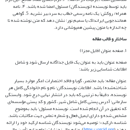
باید توسط نویسنده (نویسندگان) مسئول امضا شده باشد. ۴. نامه
همراه/ روکش: یک نامه رسمی خطاب به سردبیر نشریه. 5. گواهی
همانندجویی ایرانداک یا سمیم نور: نشان دهد که متن نوشته شده تا
چه اندازه با متون پیشین همپوشانی دارد.
ساختار و قالب مقاله
۱. صفحه عنوان (فایل مجزا)
صفحه عنوان باید به عنوان یک فایل جداگانه ارسال شود و شامل
اطلاعات شناسایی زیر باشد:
عنوان مقاله: باید مختصر، گویا و فاقد اختصارات (مگر موارد بسیار
شناخته‌شده) باشد. اطلاعات نویسندگان: نام و نام خانوادگی کامل هر
نویسنده، دقیقاً به ترتیبی که باید در انتشار نهایی درج شود. وابستگی
سازمانی: آدرس پستی کامل شامل شهر، کشور و کد پستی مؤسسه‌ای
که تحقیق در آن انجام شده است. نویسنده مسئول: باید به‌وضوح
مشخص شده و دارای ایمیل فعال و شماره تماس جهت مکاتبات باشد.
شناسه «ارکید»: توصیه می‌شود نویسندگان شناسه ارکید خود را ارائه
دهند (
https://orcid.org
). منابع مالی: جزئیات تمام منابع تأمین مالی