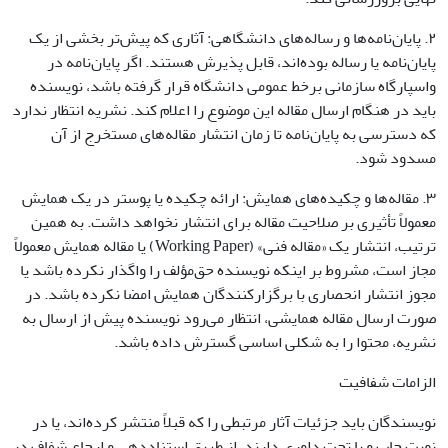
۲. پایان‌نامه‌ها و رساله‌های دانشگاهی: آثاری که پیش‌تر بخشی از یک
پایان‌نامه یا رساله بوده‌اند، قابل پذیرش هستند. اگر پایان‌نامه در
واسپارگاه سازمانی برخط عمومی دانشگاه قرار گرفته باشد، نویسنده
باید در هنگام ارسال مقاله این موضوع را اعلام کند. نشریه انتظار ندارد
که دسترسی به پایان‌نامه تا زمان انتشار مقاله‌های مستخرج از آن
مسدود شود.
۳. مقاله‌ها و چکیده‌های همایش: ارائه چکیده یا پوستر در یک همایش
معمولاً تأثیری بر صلاحیت مقاله برای انتشار نخواهد داشت. به همین
ترتیب، انتشار یک «مقاله فنی» (Working Paper) یا مقاله همایش معمولاً
مجاز است، مشروط بر اینکه نویسنده حق‌مؤلف را واگذار نکرده باشد یا
مجوز انتشار انحصاری با برگزارکنندگان همایش امضا نکرده باشد. در
صورت ارسال مقاله همایشی، انتظار می‌رود نویسنده پیش از ارسال به
نشریه، محتوا را به شکلی اساسی گسترش داده باشد.
الزامات شفافیت
نویسندگان باید جزئیات آثار مرتبطی را که قبلاً منتشر کرده‌اند، یا در
نوبت چاپ و یا تحت داوری دارند، از طریق استناددهی و ارجاع شفاف در