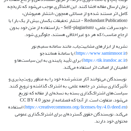
زمان ارسال مقاله افشا کنند. این افشاگری موجب می‌شود که تاریخچه
کامل اثر مستند شده و از مسائلی همچون «انتشار همپوشان»
(Redundant Publication - انتشار تحقیقات یکسان بیش از یک بار) یا
«خودسرقت علمی» (Self-plagiarism - بازاستفاده از متن خود بدون
ارجاع مناسب) که هر دو غیراخلاقی هستند، جلوگیری شود.
نشریه از ابزارهای مشابهت‌یاب، مانند سامانه سمیم نور
(
https://www.samimnoor.ir
) یا سامانة همانندجو
(
https://tik.irandoc.ac.ir
) برای تأیید پایبندی به این سیاست‌ها و
اطمینان از اصالت اثر استفاده می‌کند.
نویسندگان می‌توانند آثار منتشرشده خود را به منظور رویت‌پذیری و
تأثیرگذاری بیشتر در جامعه علمی، به اشتراک گذاشته و ترویج کنند.
سیاست‌های اشتراک‌گذاری بسته به نسخه‌ای از مقاله که توزیع
می‌شود، متفاوت است. از آنجا که فصلنامه از مجوز CC BY 4.0
https://creativecommons.org/licenses/by/4.0/deed.en
(
) استفاده
می‌کند، نویسندگان حقوق گسترده‌ای برای اشتراک‌گذاری عمومی
محتوای خود دارند.