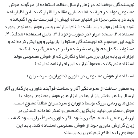
نویسندگان موظف‌اند در زمان ارسال مقاله، استفاده از هرگونه هوش
مصنوعی مولد در فرآیند آماده‌سازی مقاله را اظهار کنند. این اظهارنامه
باید در بخشی مجزا در انتهای مقاله (پیش از فهرست منابع) گنجانده
شود و شامل موارد زیر باشد: ۱. نام ابزار/سرویس هوش مصنوعی مورد
استفاده. ۲. نسخه ابزار (در صورت وجود). ۳. دلیل استفاده (هدف). ۴.
تأیید این موضوع که نویسندگان محتوا را بازبینی و ویرایش کرده‌اند و
مسئولیت کامل محتوای منتشرشده را بر عهده می‌گیرند. (نکته:
ابزارهای پایه برای بررسی املا و نگارش که از هوش مصنوعی مولد
استفاده نمی‌کنند، معمولاً نیاز به این اظهارنامه ندارند).
استفاده از هوش مصنوعی در داوری (داوران و سردبیران)
به منظور حفاظت از محرمانگی آثار و سلامت فرآیند داوری، بارگذاری آثار
ارسالی یا هر بخشی از آن‌ها در ابزارهای هوش مصنوعی مولد یا
مدل‌های زبانی بزرگ توسط داوران و سردبیران مطلقاً ممنوع است.
هوش مصنوعی نباید جایگزین تخصص و تفکر نقادانه انسانی در
ارزیابی علمی یا تصمیم‌گیری شود. اگر داوری صرفاً برای بهبود کیفیت
زبان گزارش داوری خود از هوش مصنوعی استفاده کند، باید این
موضوع را به اطلاع تیم تحریریه برساند.