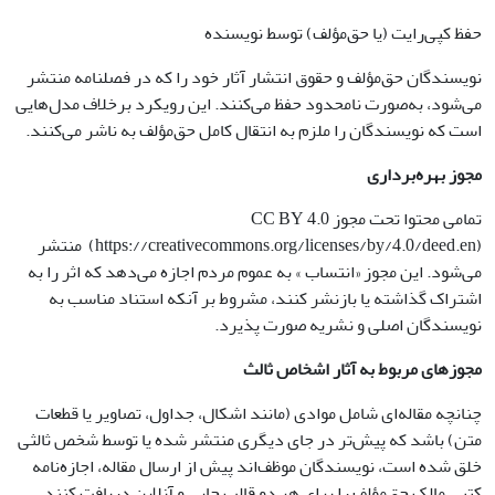
حفظ کپی‌رایت (یا حق‌مؤلف) توسط نویسنده
نویسندگان حق‌مؤلف و حقوق انتشار آثار خود را که در فصلنامه منتشر
می‌شود، به‌صورت نامحدود حفظ می‌کنند. این رویکرد برخلاف مدل‌هایی
است که نویسندگان را ملزم به انتقال کامل حق‌مؤلف به ناشر می‌کنند.
مجوز بهره‌برداری
تمامی محتوا تحت مجوز CC BY 4.0
(https://creativecommons.org/licenses/by/4.0/deed.en) منتشر
می‌شود. این مجوز «انتساب » به عموم مردم اجازه می‌دهد که اثر را به
اشتراک گذاشته یا بازنشر کنند، مشروط بر آنکه استناد مناسب به
نویسندگان اصلی و نشریه صورت پذیرد.
مجوزهای مربوط به آثار اشخاص ثالث
چنانچه مقاله‌ای شامل موادی (مانند اشکال، جداول، تصاویر یا قطعات
متن) باشد که پیش‌تر در جای دیگری منتشر شده یا توسط شخص ثالثی
خلق شده است، نویسندگان موظف‌اند پیش از ارسال مقاله، اجازه‌نامه
کتبی مالک حق‌مؤلف را برای هر دو قالب چاپی و آنلاین دریافت کنند.