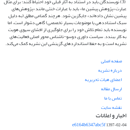
(3) نویسندگان باید در استناد به آثار قبلی خود احتیاط کنند؛ برای مثال
عبارت «پژوهش پیشین ما» باید با عبارات خنثی مانند «پژوهش‌های
پیشین نشان داده‌اند» جایگزین شود. هرچند گمنامی مطلق (به دلیل
سبک استناددهی یا موضوعات بسیار تخصصی) گاهی دشوار است، اما
نویسنده باید تمام تلاش خود را برای جلوگیری از افشای سهوی هویت
به کار ببندد. سیاست داوری دوسو-ناشناس محور اصلی فعالیت‌های
نشریه است و به حفظ استانداردهای گزینشی این نشریه کمک می‌کند.
صفحه اصلی
درباره نشریه
اعضای هیات تحریریه
ارسال مقاله
تماس با ما
نقشه سایت
اخبار و اعلانات
e6164b6347abc5f
1397-02-04