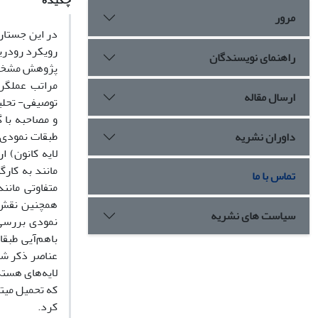
چکیده
مرور
راهنمای نویسندگان
پژوهش مشخص ک
مراتب عملگر
ارسال مقاله
توصیفی- تحلیل
و مصاحبه با 
طبقات نمودی م
داوران نشریه
لایه کانون) 
مانند به کار
تماس با ما
متفاوتی مانن
همچنین نقش ا
سیاست های نشریه
نمودی بررسی
باهم‌آیی طبق
عناصر ذکر شده
لایه‌های هست
که تحمیل میتو
کرد.