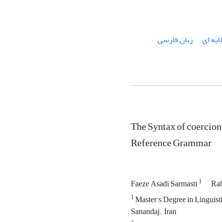
ایه ای
زبان فارسی
The Syntax of coercion:
Reference Grammar
1
Faeze Asadi Sarmasti
Rah
1
Master's Degree in Linguisti
Sanandaj., Iran