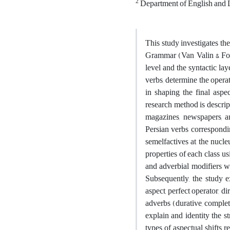
2
Department of English and Li
This study investigates th
Grammar (Van Valin & Fol
level and the syntactic lay
verbs, determine the operat
in shaping the final aspe
research method is descrip
magazines, newspapers, an
Persian verbs correspondin
semelfactives at the nucle
properties of each class us
and adverbial modifiers wi
Subsequently, the study e
aspect, perfect operator, di
adverbs (durative, complet
explain and identity the s
types of aspectual shifts 