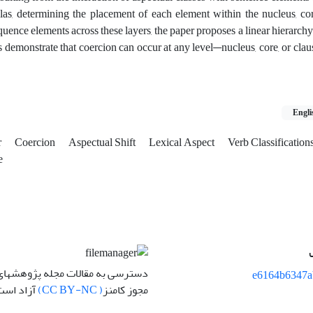
as, determining the placement of each element within the nucleus, cor
quence elements across these layers, the paper proposes a linear hierarchy
 demonstrate that coercion can occur at any level—nucleus, core, or cla
Engli
r
Coercion
Aspectual Shift
Lexical Aspect
Verb Classification
e
دسترسی به مقالات مجله پژوهشهای 
e6164b6347a
مجوز کامنز
( CC BY-NC)
آزاد است