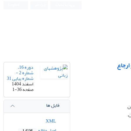
ورود به سامانه
ثبت نام
English
ارجاع
دوره 16،
شماره 2 -
شماره پیاپی 31
اسفند 1404
صفحه
1-36
فایل ها
ن
.
XML
اصل مقاله
1.42 M