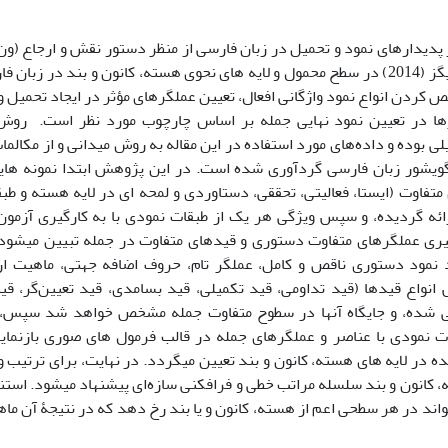
رویکرد رودریگز (2014) در سطح محمول و لایه های نحوی هسته، کانون و بند د
ردن انواع نمود واژگانی افعال، تعیین عملگرهای مؤثر در ایجاد تحمیل و 
ها در تعیین نمود نهایی جمله بر اساس چارچوب مورد نظر است. روش 
ی بوده و داده‌های مورد استفاده در این مقاله به روش میدانی و از مکالمات
گویشور زبان فارسی گردآوری شده است. در این پژوهش ابتدا نمونه هایی
تفاوت (ایستا، فعالیتی، تحققی، دستاوردی و لمحه ای در لایه هسته و طب
ارائه گردیده، و سپس ویژگی هر یک از طبقات نمودی با به کارگیری آزمو
گیری عملگرهای متفاوت دستوری و قیدهای متفاوت در جمله تبیین میشود
د نمود دستوری ناقص و کامل، عملگر تام، حروف اضافه جهتی، ماهیت ارج
نواع قیدها (قید تداومی، قید تکمیلی، قید بسامدی، قید تعیین‌گر، قی
 شده، و جایگاه آنها در سطوح متفاوت جمله مشخص خواهد شد سپس، ان
ات نمودی با عناصر و عملگرهای جمله در قالب فرمول های صوری بازنمای
 در لایه های هسته، کانون و بند تعیین می‍گردد. در نهایت، برای ترتیب
ه، کانون و بند سلسله مراتب خطی و فرافکنی سازه‌ای پیشنهاد می­شود. اس
اند در هر سطحی اعم از هسته، کانون و یا بند رخ دهد که در نتیجۀ آن ما