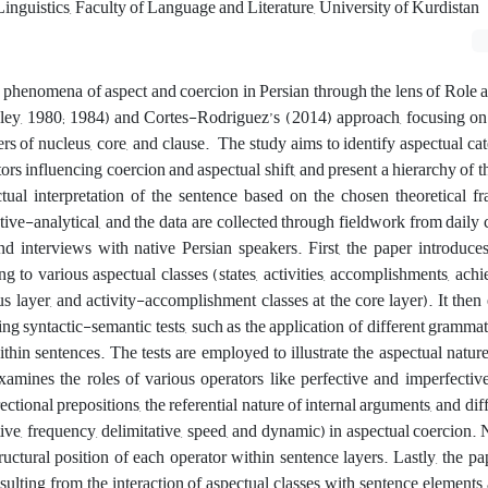
nguistics, Faculty of Language and Literature, University of Kurdistan
e phenomena of aspect and coercion in Persian through the lens of Role
ey, 1980; 1984) and Cortes-Rodriguez’s (2014) approach, focusing on 
ers of nucleus, core, and clause. The study aims to identify aspectual cat
ors influencing coercion and aspectual shift, and present a hierarchy of t
ctual interpretation of the sentence based on the chosen theoretical 
tive-analytical, and the data are collected through fieldwork from daily 
d interviews with native Persian speakers. First, the paper introduce
g to various aspectual classes (states, activities, accomplishments, ach
us layer, and activity-accomplishment classes at the core layer). It then 
ing syntactic-semantic tests, such as the application of different grammat
thin sentences. The tests are employed to illustrate the aspectual nature
xamines the roles of various operators like perfective and imperfecti
rectional prepositions, the referential nature of internal arguments, and dif
ive, frequency, delimitative, speed, and dynamic) in aspectual coercion. N
tructural position of each operator within sentence layers. Lastly, the pa
resulting from the interaction of aspectual classes with sentence elements