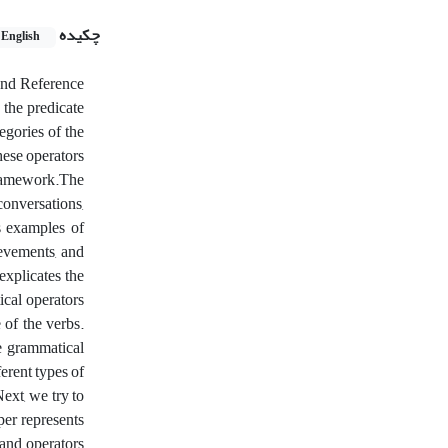
چکیده
English
 and Reference
the predicate
egories of the
hese operators
framework.The
conversations,
s examples of
ievements, and
explicates the
ical operators
 of the verbs.
ve grammatical
ferent types of
ext, we try to
per represents
 and operators