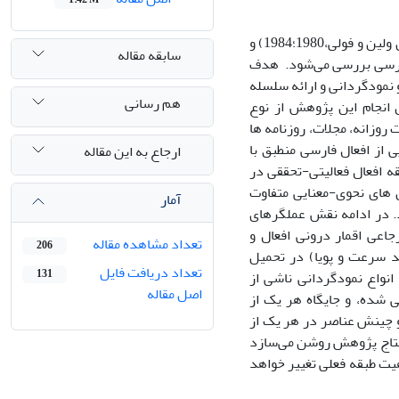
در این جستار پدیدارهای نمود و تحمیل در زبان فارسی از منظر دستور نقش و ارجاع (ون ولین و فولی،1980؛1984) و
سابقه مقاله
ر زبان فارسی بررسی می‌شود. هدف
نمودگردانی و ارائه سلسله
هم رسانی
انجام این پژوهش از نوع
 روزانه، مجلات، روزنامه ها
 از افعال فارسی منطبق با
ارجاع به این مقاله
قه افعال فعالیتی-تحققی در
ن های نحوی-معنایی متفاوت
آمار
. در ادامه نقش عملگرهای
اعی اقمار درونی افعال و
تعداد مشاهده مقاله
206
د سرعت و پویا) در تحمیل
تعداد دریافت فایل
131
واع نمودگردانی ناشی از
اصل مقاله
ی شده، و جایگاه هر یک از
 و چینش عناصر در هر یک از
تنتاج پژوهش روشن می‌سازد
هیت طبقه فعلی تغییر خواهد