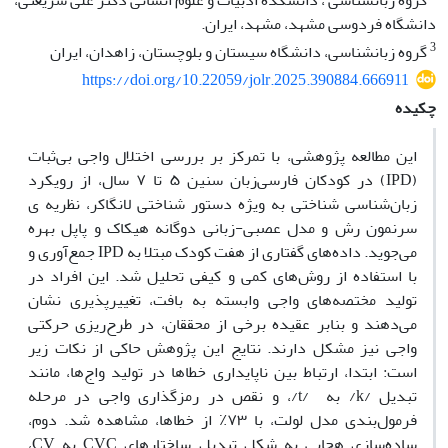
گروه زبانشناسی ، دانشکده ادبیات و علوم انسانی دکتر علی شریعتی،
دانشگاه فردوسی مشهد، مشهد، ایران.
3
گروه زبانشناسی، دانشگاه سیستان و بلوچستان، زاهدان، ایران
https://doi.org/10.22059/jolr.2025.390884.666911
چکیده
این مطالعه پژوهشی، با تمرکز بر بررسی اختلال واجی بی‌ثبات
(IPD) در کودکان فارسی‌زبان سنین ۵ تا ۷ سال، از رویکرد
زبان‌شناسی شناختی به ویژه دستور شناختی لانگاکر، نظریه ی
سرنمون رش و مدل عصبی-زبانی دوگانه هیکاک و پاپل بهره
می‌جوید. داده‌های گفتاری از هفت کودک مبتلا به IPD جمع‌آوری و
با استفاده از روش‌های کمی و کیفی تحلیل شد. این افراد در
تولید مختصه‌های واجی وابسته به بافت، تغییرپذیری نشان
می‌دهند و بنابر عقیده برخی از محققان، در طرح‌ریزی حرکتی
واجی نیز مشکل دارند. نتایج این پژوهش حاکی از نکات زیر
است: ابتدا، ارتباط بین ناپایداری خطاها در تولید واج‌ها، مانند
تبدیل /k/ به /t/، و نقص در رمزگذاری واجی در مرحله
فرمول‌بندی مدل لولت، با ۷۳٪ از خطاها، مشاهده شد. دوم،
ساده‌سازی هجایی به شکل تبدیل ساختارهای CVC به CV،