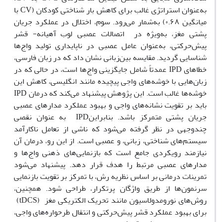
به‌عنوان استراتژی غالب برای کاهش بار شناختی کودکان (CV با
میانگین ۰.۶۸) به‌شمار می‌رود. سوم، اختلال در عملکرد جریان
پشتی مغز، به‌ویژه در اتصالات عصبی لوب آهیانه- قشر
پیش‌حرکتی، به‌عنوان عامل عصبی در ناپایداری تولید واج‌ها
شناسایی گردید. مقایسه بین‌زبانی نشان داد که در زبان فارسی،
خطاهای IPD عمدتاً شامل جایگزینی واج‌ها است، در حالی که در
زبان‌هایی با خوشه‌های واجی پیچیده مانند انگلیسی، کاهش این
خوشه‌ها غالب است. این پژوهش پیشنهاد می‌کند که درمان IPD
باید بر تقویت نشانه‌های واجی و بهبود عملکرد مدارهای عصبی
جریان پشتی متمرکز باشد. بنابراینIPD به عنوان نقصی
چندوجهی در نظر گرفته می‌شود که ناشی از تعامل ناکارآمد
سیستم‌های شناختی، زبانی، و عصبی است. از این رو، درمان آن
نیازمند رویکردی جامع است که بازنمایی‌های ذهنی واج‌ها و
مدارهای عصبی مرتبط را هدف قرار دهد. پیشنهاد می‌شود
تمرینات درمانی بر اساس نظریه رش، با تمرکز بر تقویت بازنمایی
سرنمون‌ها از طریق واژگان پرتکرار، طراحی شود. همچنین،
روش‌های نورومدولاسیون مانند تحریک الکتریکی مغز (tDCS)
برای بهبود عملکرد قشر پیش‌حرکتی و انتقال طرحواره‌های واجی،