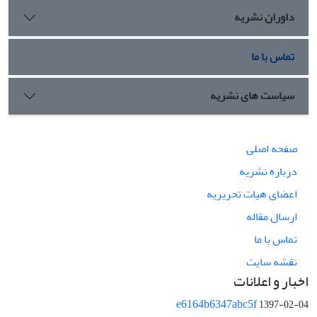
داوران نشریه
تماس با ما
سیاست های نشریه
صفحه اصلی
درباره نشریه
اعضای هیات تحریریه
ارسال مقاله
تماس با ما
نقشه سایت
اخبار و اعلانات
e6164b6347abc5f
1397-02-04