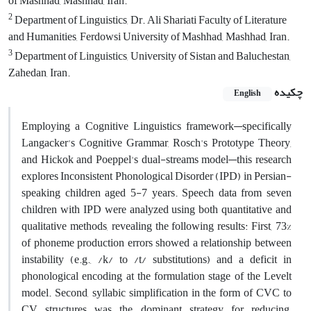
of Mashhad, Mashhad, Iran.
2
Department of Linguistics, Dr. Ali Shariati Faculty of Literature
and Humanities, Ferdowsi University of Mashhad, Mashhad, Iran.
3
Department of Linguistics, University of Sistan and Baluchestan,
Zahedan, Iran.
چکیده
English
Employing a Cognitive Linguistics framework—specifically
Langacker's Cognitive Grammar, Rosch's Prototype Theory,
and Hickok and Poeppel's dual-streams model—this research
explores Inconsistent Phonological Disorder (IPD) in Persian-
speaking children aged 5-7 years. Speech data from seven
children with IPD were analyzed using both quantitative and
qualitative methods, revealing the following results: First, 73%
of phoneme production errors showed a relationship between
instability (e.g., /k/ to /t/ substitutions) and a deficit in
phonological encoding at the formulation stage of the Levelt
model. Second, syllabic simplification in the form of CVC to
CV structures was the dominant strategy for reducing