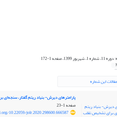
:
دوره 11، شماره 1، شهریور 1399، صفحه 1-172
7
قالات این شماره
پارامترهای دیرش- بنیاد ریتم گفتار، سنجه‌ای ب
صفحه
1-23
oi.org/10.22059/jolr.2020.298600.666587