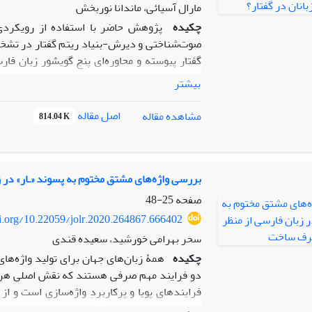
مارال آسیائی، ماندانا نوربخش
چکیده
پژوهش حاضر با استفاده از رویکردی
صوت‌شناختی و دیرش‌-بنیاد ریتم گفتار در تشخیص
گفتار پیوسته و محاوره‌ای پنج گویشور زبان فا
اعتبارسنجی مورد تجزیه‌وتحلیل صوت‌شناختی و آ
بیشتر
آذری دوزبانه (ترکی آذری و فارسی) بودند. از ه
زبان فارسی (فارسی- فارسی) و سپس همان خاطره
اصل مقاله
مشاهده مقاله
814.04 K
گویشوران ترکی آذری نیز درخواست شد تا خاطره‌ا
فارسی) نقل کنند. داده‌های فارسی- ترکی، داده‌
از ترکی آذری شناخته‌ می‌شوند. پس از ضبط دا
بررسی واژه‌های مشتق مختوم به پسوند «ـار» در
گویشوران، به منظور انجام بررسی‌های صوت‌شنا
صفحه
25-48
ریتم گفتار با استفاده از برنامة خودکار تجزیه
oi.org/10.22059/jolr.2020.264867.666402
عبارت‌اند از: میزان واکه‌ای بودن گفتار، انحر
سحر بهرامی خورشید، سعیده قندی
دو به دوی واکه‌ای نرمال‌سازی شده و سرعت تولید
چکیده
همۀ زبان‌های جهان برای تولید واژه‌های
انجام شد، نشان داد که پارامترهای مناسب در ایج
دو فرایند مهم صرفی هستند که نقش اصلی هر د
بودن گفتار و سرعت تولید هستند. اگرچه، این دو
فرایندهای پویا و پرکاربردِ واژه‌سازی است و از
عمل‌ کرده‌اند، هیچ‌کدام از این پارامترها توانای
ایرانی و غیرایرانی قرار گرفته است. در قلمروی